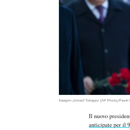
PODCAST
NEWSLETTER
I MIEI PREFERITI
SHOP
CALENDARIO
Kassym-Jomart Tokayev. (AP Photo/Pavel G
AREA PERSONALE
Il nuovo preside
Area Personale
anticipate per il 
Newsletter