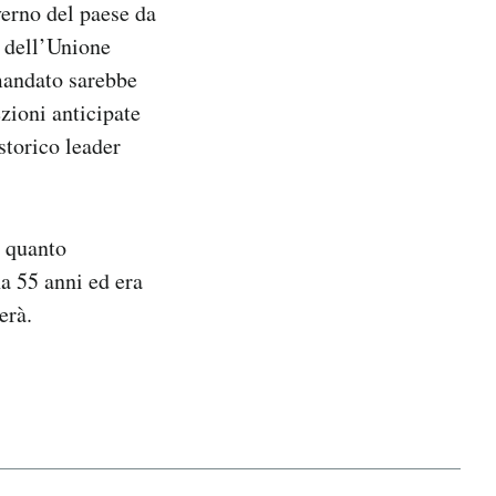
verno del paese da
a dell’Unione
mandato sarebbe
ezioni anticipate
storico leader
n quanto
a 55 anni ed era
erà.