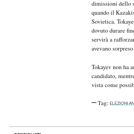
dimissioni dello 
Notifiche mobile
quando il Kazakis
Regala il Post
Sovietica. Tokaye
Hai bisogno di aiuto?
Esci
dovuto durare fino
servirà a rafforza
avevano sorpreso 
Tokayev non ha an
candidato, mentre
vista come possib
Tag:
ELEZIONI A