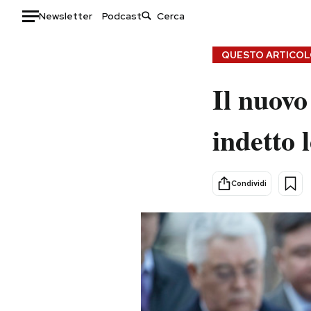
Newsletter
Podcast
Auto
QUESTO ARTICOLO
HOME
Il nuovo
Italia
Moda
indetto 
Mondo
Libri
Politica
Consumismi
Tecnologia
Storie/Idee
Condividi
Internet
Ok Boomer!
Scienza
Media
Cultura
Europa
Economia
Altrecose
Sport
Mondiali calcio 2026