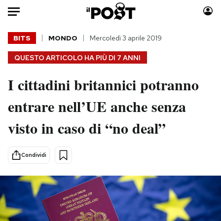
Auto
BITS
MONDO
Mercoledì 3 aprile 2019
QUESTO ARTICOLO HA PIÙ DI
7 ANNI
HOME
I cittadini britannici potranno
Italia
Moda
Mondo
Libri
entrare nell’UE anche senza
Politica
Consumismi
visto in caso di “no deal”
Tecnologia
Storie/Idee
Internet
Ok Boomer!
Scienza
Media
Condividi
Cultura
Europa
Economia
Altrecose
Sport
Mondiali calcio 2026