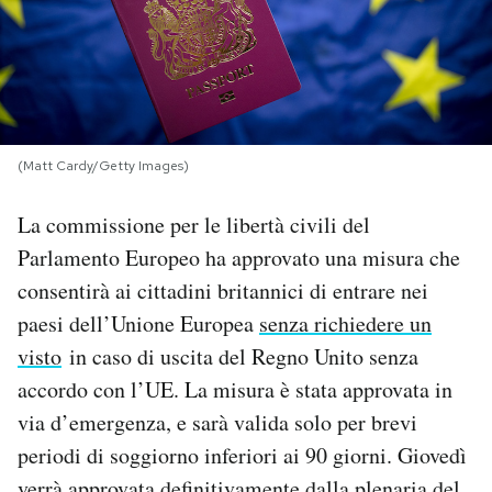
PODCAST
NEWSLETTER
(Matt Cardy/Getty Images)
I MIEI PREFERITI
La commissione per le libertà civili del
Parlamento Europeo ha approvato una misura che
SHOP
consentirà ai cittadini britannici di entrare nei
paesi dell’Unione Europea
senza richiedere un
CALENDARIO
visto
in caso di uscita del Regno Unito senza
accordo con l’UE. La misura è stata approvata in
AREA PERSONALE
via d’emergenza, e sarà valida solo per brevi
periodi di soggiorno inferiori ai 90 giorni. Giovedì
Area Personale
Newsletter
verrà approvata definitivamente dalla plenaria del