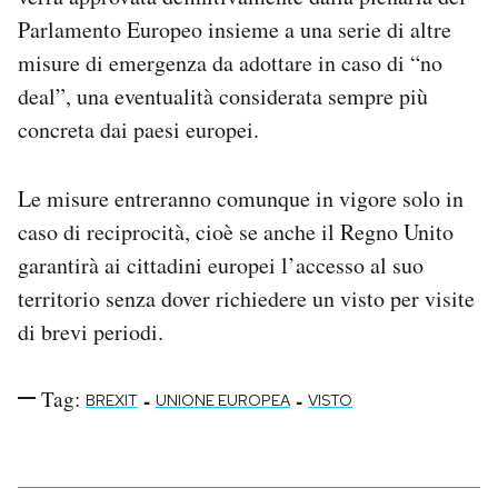
Notifiche mobile
Parlamento Europeo insieme a una serie di altre
Regala il Post
misure di emergenza da adottare in caso di “no
Hai bisogno di aiuto?
deal”, una eventualità considerata sempre più
Esci
concreta dai paesi europei.
Le misure entreranno comunque in vigore solo in
caso di reciprocità, cioè se anche il Regno Unito
garantirà ai cittadini europei l’accesso al suo
territorio senza dover richiedere un visto per visite
di brevi periodi.
Tag:
-
-
BREXIT
UNIONE EUROPEA
VISTO