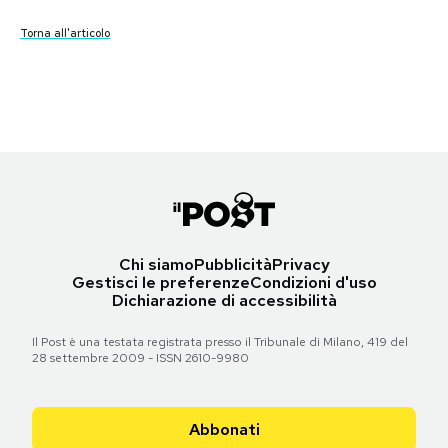
Torna all'articolo
Torna all'articolo
Notifiche mobile
Le prime pagine di sabato 16 marzo 2019
Torna all'articolo
Torna all'articolo
Torna all'articolo
Torna all'articolo
Torna all'articolo
Torna all'articolo
Torna all'articolo
Torna all'articolo
Torna all'articolo
Torna all'articolo
Regala il Post
Torna all'articolo
Torna all'articolo
Hai bisogno di aiuto?
Esci
Torna all'articolo
Chi siamo
Pubblicità
Privacy
Gestisci le preferenze
Condizioni d'uso
Dichiarazione di accessibilità
Il Post è una testata registrata presso il Tribunale di Milano, 419 del
28 settembre 2009 - ISSN 2610-9980
Abbonati