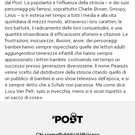
dal Post. La popolarità e l’influenza della striscia – e dei suoi
personaggi più famosi, soprattutto Charlie Brown, Snoopy,
Linus – si è estesa nel tempo a tutti i media e alla vita
quotidiana di mezzo mondo, attraverso i loro caratteri, le
loro battute, il radicamento delle loro consuetudini, e una
quantità straordinaria di efficacissimi aforismi e citazioni. Le
frustrazioni, insicurezze, illusioni, ansie, dei personaggi
bambini hanno sempre rispecchiato quelle dei lettori adulti
aggiungendovi tenerezze infantili che hanno sempre
appassionato i lettori bambini: costruendo nel tempo un
successo presso generazioni diversissime. Il nome Peanuts
venne scelto dal distributore della striscia citando quello di
un pubblico di bambini in uno show televisivo dell’epoca, e si
è sempre detto che a Schulz non piacesse. Ma come dice
Lucy Van Pelt, «più si invecchia, meno si è sicuri rispetto a
un sacco di cose».
Chi siamo
Pubblicità
Privacy