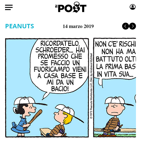
Auto
PEANUTS
14 marzo 2019
HOME
Italia
Moda
Mondo
Libri
Politica
Consumismi
Tecnologia
Storie/Idee
Internet
Ok Boomer!
Scienza
Media
Cultura
Europa
Economia
Altrecose
Sport
Mondiali calcio 2026