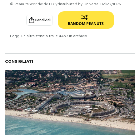
© Peanuts Worldwide LLC/distributed by Universal Uclick/ILPA
PODCAST
Condividi
RANDOM PEANUTS
NEWSLETTER
Leggi un'altra striscia tra le
4457
in archivio
I MIEI PREFERITI
CONSIGLIATI
SHOP
CALENDARIO
AREA PERSONALE
Area Personale
Newsletter