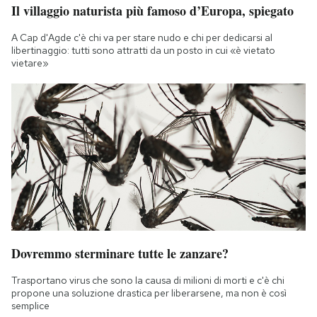
Il villaggio naturista più famoso d’Europa, spiegato
Notifiche mobile
Regala il Post
A Cap d'Agde c'è chi va per stare nudo e chi per dedicarsi al
Hai bisogno di aiuto?
libertinaggio: tutti sono attratti da un posto in cui «è vietato
vietare»
Esci
Dovremmo sterminare tutte le zanzare?
Trasportano virus che sono la causa di milioni di morti e c'è chi
propone una soluzione drastica per liberarsene, ma non è così
semplice