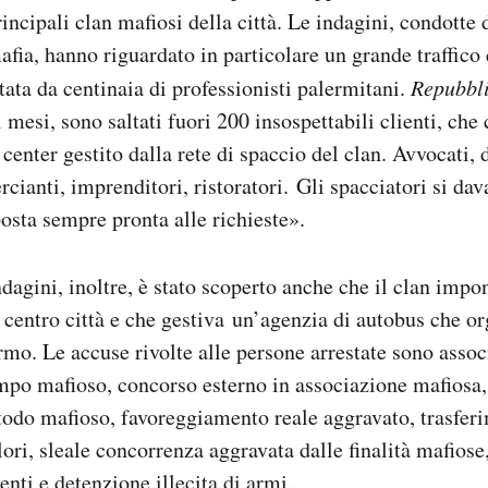
incipali clan mafiosi della città. Le indagini, condotte 
afia, hanno riguardato in particolare un grande traffico
tata da centinaia di professionisti palermitani.
Repubbl
i mesi, sono saltati fuori 200 insospettabili clienti, ch
l center gestito dalla rete di spaccio del clan. Avvocati, d
cianti, imprenditori, ristoratori. Gli spacciatori si dav
posta sempre pronta alle richieste».
ndagini, inoltre, è stato scoperto anche che il clan impo
l centro città e che gestiva un’agenzia di autobus che o
ermo. Le accuse rivolte alle persone arrestate sono asso
mpo mafioso, concorso esterno in associazione mafiosa,
todo mafioso, favoreggiamento reale aggravato, trasfer
lori, sleale concorrenza aggravata dalle finalità mafiose
enti e detenzione illecita di armi.