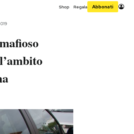
Abbonati
Shop
Regala
2019
 mafioso
ll’ambito
na