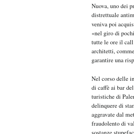
Nuova, uno dei pr
Notifiche mobile
Regala il Post
distrettuale antim
Hai bisogno di aiuto?
veniva poi acquis
Esci
«nel giro di poch
tutte le ore il cal
architetti, commer
garantire una ris
Nel corso delle i
di caffè ai bar de
turistiche di Pal
delinquere di sta
aggravate dal me
fraudolento di va
sostanze stupefac