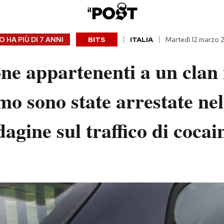
 HA PIÙ DI
7 ANNI
BITS
ITALIA
Martedì 12 marzo 
ne appartenenti a un clan
mo sono state arrestate ne
dagine sul traffico di cocai