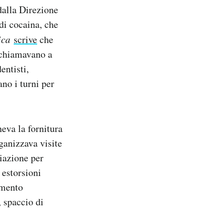
dalla Direzione
 di cocaina, che
ica
scrive
che
e chiamavano a
entisti,
ano i turni per
neva la fornitura
rganizzava visite
ciazione per
 estorsioni
imento
, spaccio di