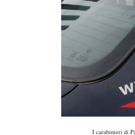
PODCAST
NEWSLETTER
I MIEI PREFERITI
SHOP
CALENDARIO
AREA PERSONALE
Area Personale
I carabinieri di 
Newsletter