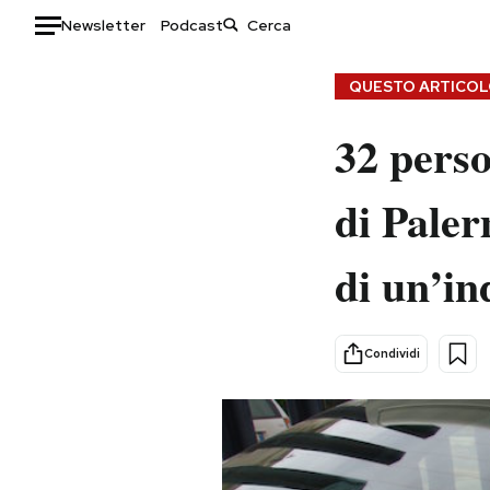
Newsletter
Podcast
Auto
QUESTO ARTICOLO
HOME
32 perso
Italia
Moda
di Paler
Mondo
Libri
Politica
Consumismi
di un’in
Tecnologia
Storie/Idee
Internet
Ok Boomer!
Scienza
Media
Condividi
Cultura
Europa
Economia
Altrecose
Sport
Mondiali calcio 2026