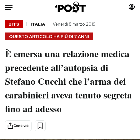
Auto
BITS
ITALIA
Venerdì 8 marzo 2019
QUESTO ARTICOLO HA PIÙ DI
7 ANNI
HOME
È emersa una relazione medica
Italia
Moda
Mondo
Libri
precedente all’autopsia di
Politica
Consumismi
Stefano Cucchi che l’arma dei
Tecnologia
Storie/Idee
Internet
Ok Boomer!
carabinieri aveva tenuto segreta
Scienza
Media
fino ad adesso
Cultura
Europa
Economia
Altrecose
Sport
Mondiali calcio 2026
Condividi