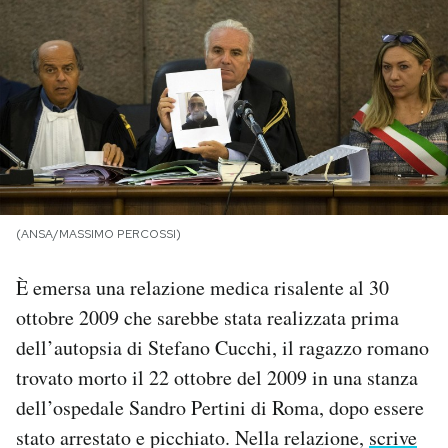
PODCAST
NEWSLETTER
I MIEI PREFERITI
(ANSA/MASSIMO PERCOSSI)
SHOP
È emersa una relazione medica risalente al 30
CALENDARIO
ottobre 2009 che sarebbe stata realizzata prima
dell’autopsia di Stefano Cucchi, il ragazzo romano
AREA PERSONALE
trovato morto il 22 ottobre del 2009 in una stanza
dell’ospedale Sandro Pertini di Roma, dopo essere
Area Personale
stato arrestato e picchiato. Nella relazione,
scrive
Newsletter