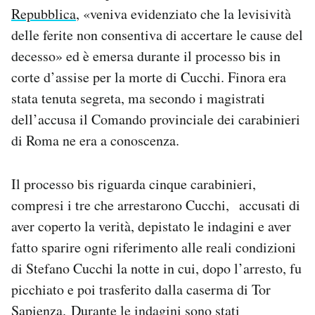
Repubblica
, «veniva evidenziato che la levisività
Notifiche mobile
Regala il Post
delle ferite non consentiva di accertare le cause del
Hai bisogno di aiuto?
decesso» ed è emersa durante il processo bis in
Esci
corte d’assise per la morte di Cucchi. Finora era
stata tenuta segreta, ma secondo i magistrati
dell’accusa il Comando provinciale dei carabinieri
di Roma ne era a conoscenza.
Il processo bis riguarda cinque carabinieri,
compresi i tre che arrestarono Cucchi, accusati di
aver coperto la verità, depistato le indagini e aver
fatto sparire ogni riferimento alle reali condizioni
di Stefano Cucchi la notte in cui, dopo l’arresto, fu
picchiato e poi trasferito dalla caserma di Tor
Sapienza. Durante le indagini sono stati