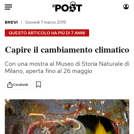
Auto
BREVI
Giovedì 7 marzo 2019
QUESTO ARTICOLO HA PIÙ DI
7 ANNI
HOME
Capire il cambiamento climatico
Italia
Moda
Mondo
Libri
Con una mostra al Museo di Storia Naturale di
Politica
Consumismi
Milano, aperta fino al 26 maggio
Tecnologia
Storie/Idee
Internet
Ok Boomer!
Condividi
Scienza
Media
Cultura
Europa
Economia
Altrecose
Sport
Mondiali calcio 2026