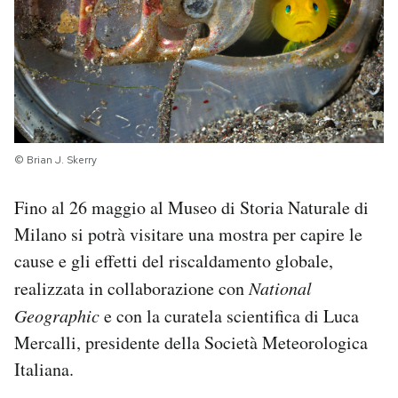
PODCAST
NEWSLETTER
I MIEI PREFERITI
© Brian J. Skerry
Fino al 26 maggio al Museo di Storia Naturale di
SHOP
Milano si potrà visitare una mostra per capire le
cause e gli effetti del riscaldamento globale,
CALENDARIO
realizzata in collaborazione con
National
Geographic
e con la curatela scientifica di Luca
AREA PERSONALE
Mercalli, presidente della Società Meteorologica
Italiana.
Area Personale
Newsletter