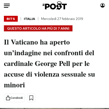
Auto
BITS
ITALIA
Mercoledì 27 febbraio 2019
QUESTO ARTICOLO HA PIÙ DI
7 ANNI
HOME
Il Vaticano ha aperto
Italia
Moda
Mondo
Libri
un’indagine nei confronti del
Politica
Consumismi
cardinale George Pell per le
Tecnologia
Storie/Idee
Internet
Ok Boomer!
accuse di violenza sessuale su
Scienza
Media
minori
Cultura
Europa
Economia
Altrecose
Sport
Mondiali calcio 2026
Condividi