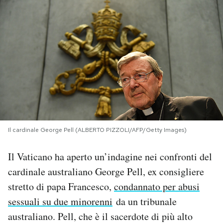
PODCAST
NEWSLETTER
I MIEI PREFERITI
SHOP
Il cardinale George Pell (ALBERTO PIZZOLI/AFP/Getty Images)
CALENDARIO
Il Vaticano ha aperto un’indagine nei confronti del
cardinale australiano George Pell, ex consigliere
AREA PERSONALE
stretto di papa Francesco,
condannato per abusi
sessuali su due minorenni
da un tribunale
Area Personale
australiano. Pell, che è il sacerdote di più alto
Newsletter