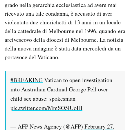
grado nella gerarchia ecclesiastica ad avere mai
Notifiche mobile
Regala il Post
ricevuto una tale condanna, è accusato di aver
Hai bisogno di aiuto?
violentato due chierichetti di 13 anni in un locale
Esci
della cattedrale di Melbourne nel 1996, quando era
arcivescovo della diocesi di Melbourne. La notizia
della nuova indagine è stata data mercoledì da un
portavoce del Vaticano.
#BREAKING
Vatican to open investigation
into Australian Cardinal George Pell over
child sex abuse: spokesman
pic.twitter.com/MmSO5iUoHl
— AFP News Agency (@AFP)
February 27,