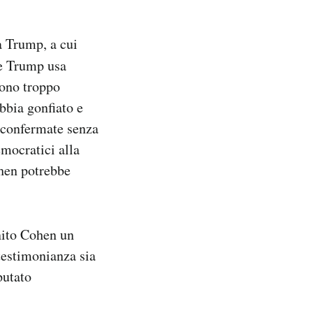
a Trump, a cui
he Trump usa
sono troppo
bbia gonfiato e
 confermate senza
emocratici alla
ohen potrebbe
nito Cohen un
 testimonianza sia
putato