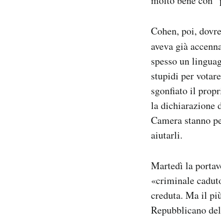
molto bene con “p
Cohen, poi, dovre
aveva già accenn
spesso un linguag
stupidi per votar
sgonfiato il prop
la dichiarazione d
Camera stanno per
aiutarli.
Martedì la porta
«criminale caduto
creduta. Ma il pi
Repubblicano dell