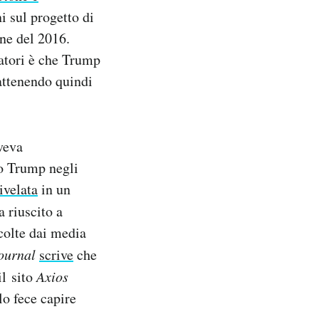
i sul progetto di
ne del 2016.
gatori è che Trump
rattenendo quindi
aveva
o Trump negli
rivelata
in un
 riuscito a
colte dai media
Journal
scrive
che
l sito
Axios
o fece capire