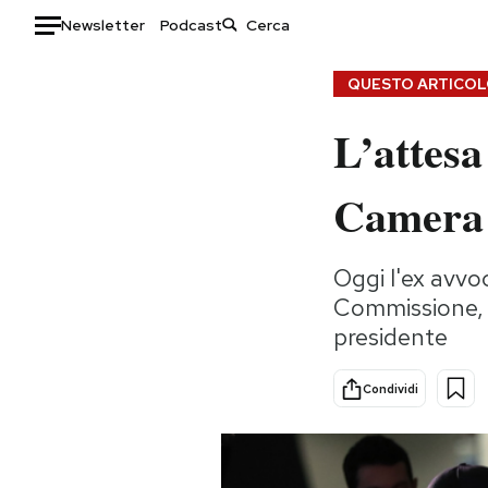
Newsletter
Podcast
Auto
QUESTO ARTICOLO
L’attesa
HOME
Italia
Moda
Camera
Mondo
Libri
Politica
Consumismi
Oggi l'ex avvo
Tecnologia
Storie/Idee
Commissione, e
Internet
Ok Boomer!
presidente
Scienza
Media
Cultura
Europa
Condividi
Economia
Altrecose
Sport
Mondiali calcio 2026