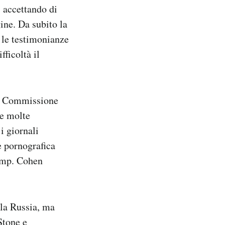
, accettando di
ine. Da subito la
 le testimonianze
ficoltà il
lla Commissione
te molte
i giornali
e pornografica
rump. Cohen
lla Russia, ma
Stone e