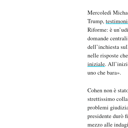
Notifiche mobile
Mercoledì Michael
Regala il Post
Hai bisogno di aiuto?
Trump,
testimoni
Esci
Riforme: è un’udi
domande centrali 
dell’inchiesta su
nelle risposte ch
iniziale
. All’iniz
uno che bara».
Cohen non è stato
strettissimo colla
problemi giudiziar
presidente durò f
mezzo alle indagi