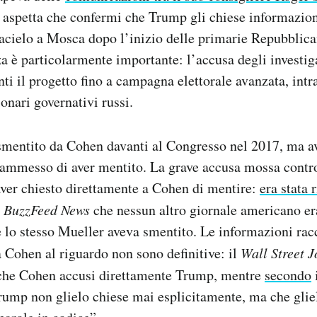
si aspetta che confermi che Trump gli chiese informazion
tacielo a Mosca dopo l’inizio delle primarie Repubblica
a è particolarmente importante: l’accusa degli investi
nti il progetto fino a campagna elettorale avanzata, int
onari governativi russi.
 smentito da Cohen davanti al Congresso nel 2017, ma 
ammesso di aver mentito. La grave accusa mossa contr
aver chiesto direttamente a Cohen di mentire:
era stata 
i
BuzzFeed News
che nessun altro giornale americano era
 lo stesso Mueller aveva smentito. Le informazioni rac
à Cohen al riguardo non sono definitive: il
Wall Street 
a che Cohen accusi direttamente Trump, mentre
secondo
i
ump non glielo chiese mai esplicitamente, ma che gliel