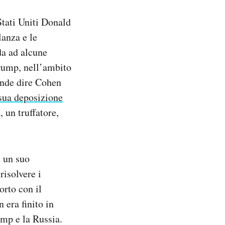
tati Uniti Donald
anza e le
da ad alcune
Trump, nell’ambito
tende dire Cohen
 sua deposizione
 un truffatore,
e un suo
risolvere i
orto con il
 era finito in
ump e la Russia.