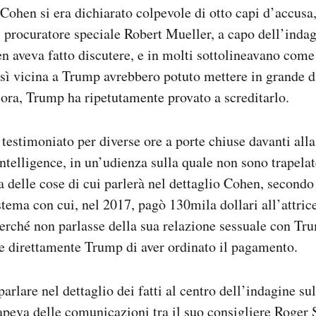
Cohen si era dichiarato colpevole di otto capi d’accusa
l procuratore speciale Robert Mueller, a capo dell’indag
n aveva fatto discutere, e in molti sottolineavano come
sì vicina a Trump avrebbero potuto mettere in grande dif
lora, Trump ha ripetutamente provato a screditarlo.
 testimoniato per diverse ore a porte chiuse davanti a
Intelligence, in un’udienza sulla quale non sono trapela
a delle cose di cui parlerà nel dettaglio Cohen, secondo 
istema con cui, nel 2017, pagò 130mila dollari all’attric
erché non parlasse della sua relazione sessuale con T
e direttamente Trump di aver ordinato il pagamento.
arlare nel dettaglio dei fatti al centro dell’indagine su
apeva delle
comunicazioni tra il suo consigliere Roger 