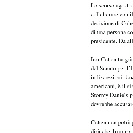
Lo scorso agosto 
collaborare con i
decisione di Cohe
di una persona co
presidente. Da al
Ieri Cohen ha già
del Senato per l’
indiscrezioni. Un
americani, è il s
Stormy Daniels p
dovrebbe accusar
Cohen non potrà p
dirà che Trump s