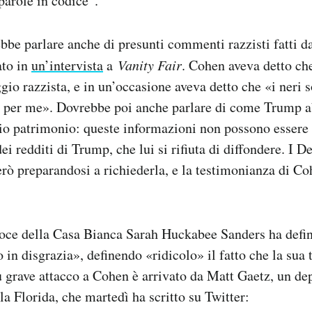
arole in codice”.
bbe parlare anche di presunti commenti razzisti fatti d
ato in
un’intervista
a
Vanity Fair
. Cohen aveva detto c
gio razzista, e in un’occasione aveva detto che «i neri 
e per me». Dovrebbe poi anche parlare di come Trump a
rio patrimonio: queste informazioni non possono essere
ei redditi di Trump, che lui si rifiuta di diffondere. I D
ò preparandosi a richiederla, e la testimonianza di C
voce della Casa Bianca Sarah Huckabee Sanders ha defi
 in disgrazia», definendo «ridicolo» il fatto che la sua
ù grave attacco a Cohen è arrivato da Matt Gaetz, un de
a Florida, che martedì ha scritto su Twitter: