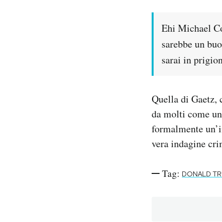
Ehi Michael Co
sarebbe un buo
sarai in prigio
Quella di Gaetz, 
da molti come una
formalmente un’in
vera indagine cri
Tag:
DONALD T