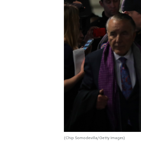
PODCAST
NEWSLETTER
I MIEI PREFERITI
SHOP
CALENDARIO
AREA PERSONALE
Area Personale
Newsletter
(Chip Somodevilla/Getty Images)