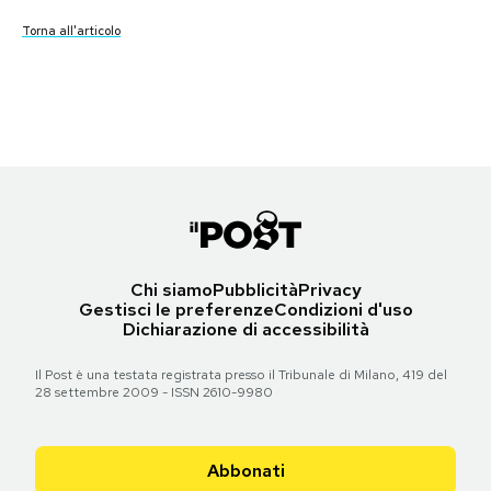
Torna all'articolo
Torna all'articolo
Torna all'articolo
Notifiche mobile
Le prime pagine di lunedì 25 febbraio 2019
Torna all'articolo
Torna all'articolo
Torna all'articolo
Torna all'articolo
Torna all'articolo
Torna all'articolo
Torna all'articolo
Torna all'articolo
Regala il Post
Torna all'articolo
Hai bisogno di aiuto?
Esci
Torna all'articolo
Chi siamo
Pubblicità
Privacy
Gestisci le preferenze
Condizioni d'uso
Dichiarazione di accessibilità
Il Post è una testata registrata presso il Tribunale di Milano, 419 del
28 settembre 2009 - ISSN 2610-9980
Abbonati