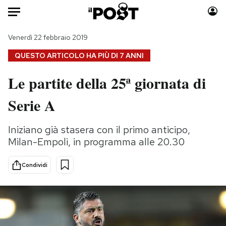
Auto
Venerdì 22 febbraio 2019
QUESTO ARTICOLO HA PIÙ DI
7 ANNI
HOME
Le partite della 25ª giornata di
Italia
Moda
Serie A
Mondo
Libri
Politica
Consumismi
Iniziano già stasera con il primo anticipo,
Tecnologia
Storie/Idee
Milan-Empoli, in programma alle 20.30
Internet
Ok Boomer!
Scienza
Media
Condividi
Cultura
Europa
Economia
Altrecose
Sport
Mondiali calcio 2026