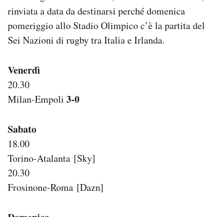
Notifiche mobile
rinviata a data da destinarsi perché domenica
Regala il Post
pomeriggio allo Stadio Olimpico c’è la partita del
Hai bisogno di aiuto?
Sei Nazioni di rugby tra Italia e Irlanda.
Esci
Venerdì
20.30
3-0
Milan-Empoli
Sabato
18.00
Torino-Atalanta [Sky]
20.30
Frosinone-Roma [Dazn]