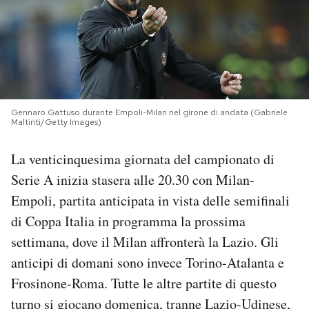
PODCAST
NEWSLETTER
Gennaro Gattuso durante Empoli-Milan nel girone di andata (Gabriele
I MIEI PREFERITI
Maltinti/Getty Images)
La venticinquesima giornata del campionato di
SHOP
Serie A inizia stasera alle 20.30 con Milan-
Empoli, partita anticipata in vista delle semifinali
CALENDARIO
di Coppa Italia in programma la prossima
settimana, dove il Milan affronterà la Lazio. Gli
AREA PERSONALE
anticipi di domani sono invece Torino-Atalanta e
Frosinone-Roma. Tutte le altre partite di questo
Area Personale
turno si giocano domenica, tranne Lazio-Udinese,
Newsletter