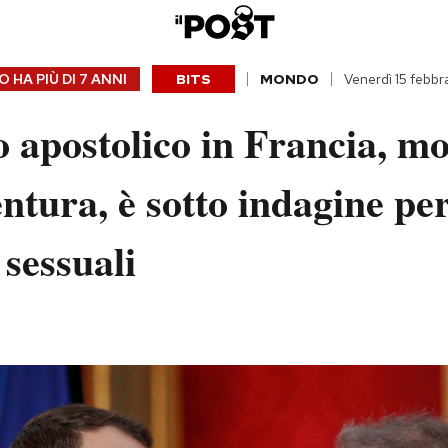
 HA PIÙ DI
7 ANNI
BITS
MONDO
Venerdì 15 febbr
o apostolico in Francia, m
ntura, è sotto indagine pe
 sessuali