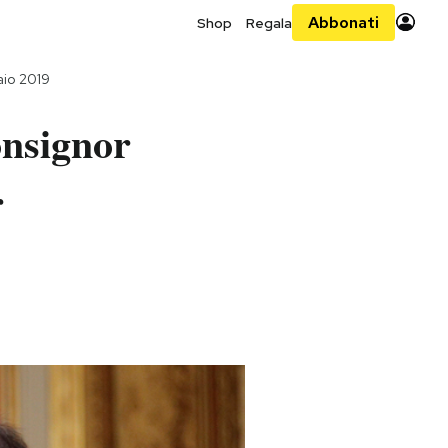
Abbonati
Shop
Regala
aio 2019
onsignor
r