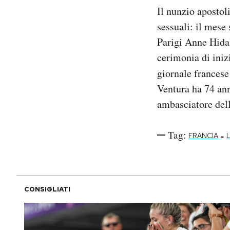
Notifiche mobile
Il nunzio apostol
Regala il Post
sessuali: il mese 
Hai bisogno di aiuto?
Parigi Anne Hidal
Esci
cerimonia di iniz
giornale frances
Ventura ha 74 ann
ambasciatore del
Tag:
-
FRANCIA
CONSIGLIATI