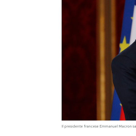
PODCAST
NEWSLETTER
I MIEI PREFERITI
SHOP
CALENDARIO
AREA PERSONALE
Area Personale
Il presidente francese Emmanuel Macron salut
Newsletter