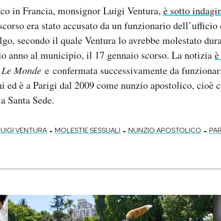
ico in Francia, monsignor Luigi Ventura,
è sotto indagi
scorso era stato accusato da un funzionario dell’ufficio 
go, secondo il quale Ventura lo avrebbe molestato dur
io anno al municipio, il 17 gennaio scorso. La notizia
è
e
Le Monde
e confermata successivamente da funzionari
i ed è a Parigi dal 2009 come nunzio apostolico, cioè
la Santa Sede.
-
-
-
LUIGI VENTURA
MOLESTIE SESSUALI
NUNZIO APOSTOLICO
PAR