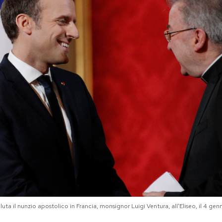
a il nunzio apostolico in Francia, monsignor Luigi Ventura, all'Eliseo, il 4 gen