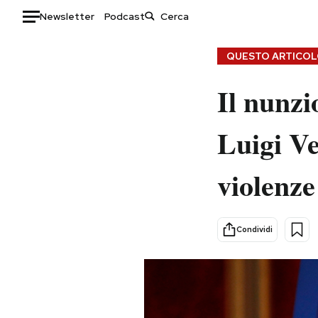
Newsletter
Podcast
Auto
QUESTO ARTICOLO
HOME
Il nunzi
Italia
Moda
Luigi Ve
Mondo
Libri
Politica
Consumismi
violenze
Tecnologia
Storie/Idee
Internet
Ok Boomer!
Scienza
Media
Condividi
Cultura
Europa
Economia
Altrecose
Sport
Mondiali calcio 2026