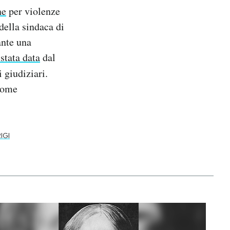
ne
per violenze
della sindaca di
ante una
 stata data
dal
 giudiziari.
 come
IGI