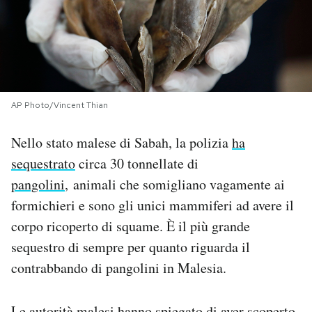
PODCAST
NEWSLETTER
AP Photo/Vincent Thian
I MIEI PREFERITI
Nello stato malese di Sabah, la polizia
ha
sequestrato
circa 30 tonnellate di
SHOP
pangolini
, animali che somigliano vagamente ai
formichieri e sono gli unici mammiferi ad avere il
CALENDARIO
corpo ricoperto di squame. È il più grande
sequestro di sempre per quanto riguarda il
AREA PERSONALE
contrabbando di pangolini in Malesia.
Area Personale
Newsletter
Le autorità malesi hanno spiegato di aver scoperto