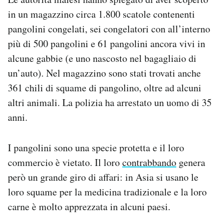
Notifiche mobile
in un magazzino circa 1.800 scatole contenenti
Regala il Post
pangolini congelati, sei congelatori con all’interno
Hai bisogno di aiuto?
più di 500 pangolini e 61 pangolini ancora vivi in
Esci
alcune gabbie (e uno nascosto nel bagagliaio di
un’auto). Nel magazzino sono stati trovati anche
361 chili di squame di pangolino, oltre ad alcuni
altri animali. La polizia ha arrestato un uomo di 35
anni.
I pangolini sono una specie protetta e il loro
commercio è vietato. Il loro
contrabbando
genera
però un grande giro di affari: in Asia si usano le
loro squame per la medicina tradizionale e la loro
carne è molto apprezzata in alcuni paesi.