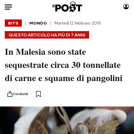
Auto
BITS
MONDO
Martedì 12 febbraio 2019
QUESTO ARTICOLO HA PIÙ DI
7 ANNI
HOME
In Malesia sono state
Italia
Moda
Mondo
Libri
sequestrate circa 30 tonnellate
Politica
Consumismi
di carne e squame di pangolini
Tecnologia
Storie/Idee
Internet
Ok Boomer!
Scienza
Media
Condividi
Cultura
Europa
Economia
Altrecose
Sport
Mondiali calcio 2026