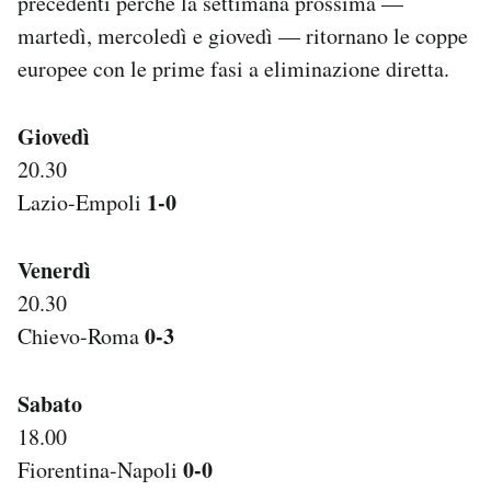
precedenti perché la settimana prossima —
Notifiche mobile
martedì, mercoledì e giovedì — ritornano le coppe
Regala il Post
europee con le prime fasi a eliminazione diretta.
Hai bisogno di aiuto?
Esci
Giovedì
20.30
1-0
Lazio-Empoli
Venerdì
20.30
0-3
Chievo-Roma
Sabato
18.00
0-0
Fiorentina-Napoli