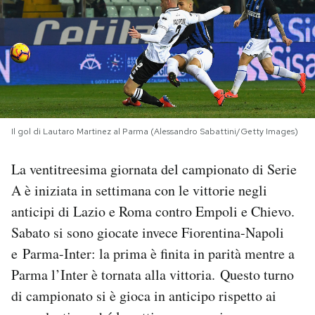
PODCAST
NEWSLETTER
I MIEI PREFERITI
Il gol di Lautaro Martinez al Parma (Alessandro Sabattini/Getty Images)
La ventitreesima giornata del campionato di Serie
SHOP
A è iniziata in settimana con le vittorie negli
anticipi di Lazio e Roma contro Empoli e Chievo.
CALENDARIO
Sabato si sono giocate invece Fiorentina-Napoli
e Parma-Inter: la prima è finita in parità mentre a
AREA PERSONALE
Parma l’Inter è tornata alla vittoria. Questo turno
Area Personale
di campionato si è gioca in anticipo rispetto ai
Newsletter