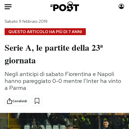
Auto
Sabato 9 febbraio 2019
QUESTO ARTICOLO HA PIÙ DI
7 ANNI
HOME
Serie A, le partite della 23ª
Italia
Moda
giornata
Mondo
Libri
Politica
Consumismi
Negli anticipi di sabato Fiorentina e Napoli
Tecnologia
Storie/Idee
hanno pareggiato 0-0 mentre l'Inter ha vinto
Internet
Ok Boomer!
a Parma
Scienza
Media
Cultura
Europa
Condividi
Economia
Altrecose
Sport
Mondiali calcio 2026