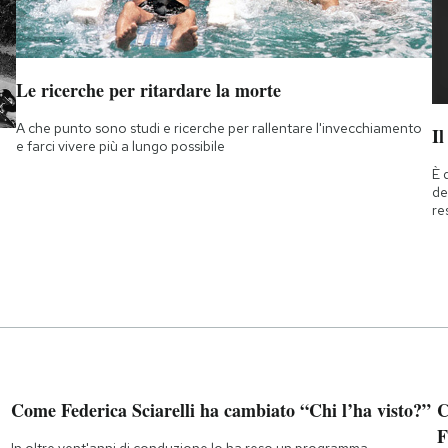
Le ricerche per ritardare la morte
A che punto sono studi e ricerche per rallentare l'invecchiamento
Il
e farci vivere più a lungo possibile
È 
de
re
Come Federica Sciarelli ha cambiato “Chi l’ha visto?”
C
F
In oltre vent'anni di conduzione lo ha reso un programma