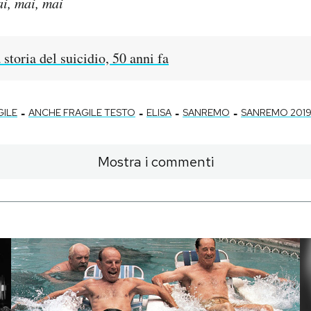
i, mai, mai
 storia del suicidio, 50 anni fa
-
-
-
-
GILE
ANCHE FRAGILE TESTO
ELISA
SANREMO
SANREMO 201
Mostra i commenti