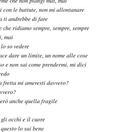
eme che non piangi mai, mai
 con le battute, non mi allontanare
 ti andrebbe di fare
e che ridiamo sempre, sempre, sempre
, mai
 lo so vedere
ace dare un limite, un nome alle cose
so e non sai come prendermi, mi dici
redo
a fretta mi ameresti davvero?
avvero?
però anche quella fragile
gli occhi e il cuore
 questo lo sai bene