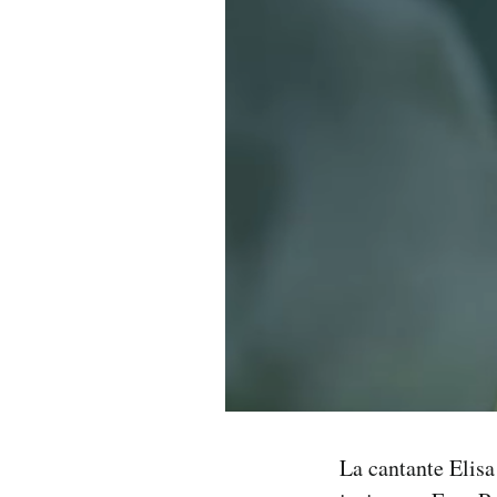
PODCAST
NEWSLETTER
I MIEI PREFERITI
SHOP
CALENDARIO
AREA PERSONALE
Area Personale
La cantante Elisa 
Newsletter