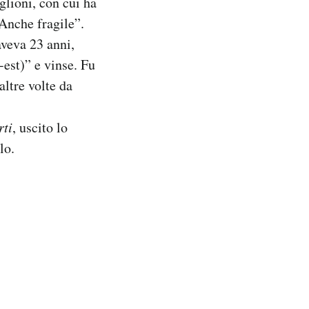
glioni, con cui ha
“Anche fragile”.
aveva 23 anni,
est)” e vinse. Fu
ltre volte da
rti
, uscito lo
lo.