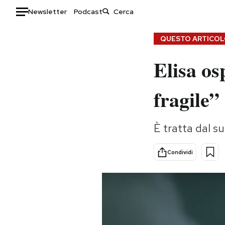
Newsletter
Podcast
Auto
QUESTO ARTICOLO
Elisa os
HOME
Italia
Moda
fragile”
Mondo
Libri
Politica
Consumismi
È tratta dal su
Tecnologia
Storie/Idee
Internet
Ok Boomer!
Condividi
Scienza
Media
Cultura
Europa
Economia
Altrecose
Sport
Mondiali calcio 2026