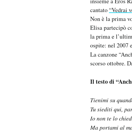
insieme a Eros R
Notifiche mobile
cantato
“Vedrai v
Regala il Post
Non è la prima vo
Hai bisogno di aiuto?
Elisa partecipò c
Esci
la prima e l’ulti
ospite: nel 2007 
La canzone “Anche
scorso ottobre. D
Il testo di “Anch
Tienimi su quand
Tu siediti qui, p
Io non te lo chie
Ma portami al ma