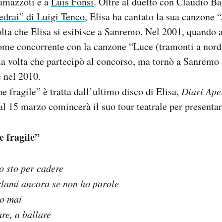
amazzoti e a
Luis Fonsi
. Oltre al duetto con Claudio Ba
edrai” di Luigi Tenco
, Elisa ha cantato la sua canzone 
lta che Elisa si esibisce a Sanremo. Nel 2001, quando 
ome concorrente con la canzone “Luce (tramonti a nord-
ma volta che partecipò al concorso, ma tornò a Sanremo a
e nel 2010.
 fragile” è tratta dall’ultimo disco di Elisa,
Diari Ape
al 15 marzo comincerà il suo tour teatrale per presentar
e fragile”
o sto per cadere
arlami ancora se non ho parole
do mai
re, a ballare