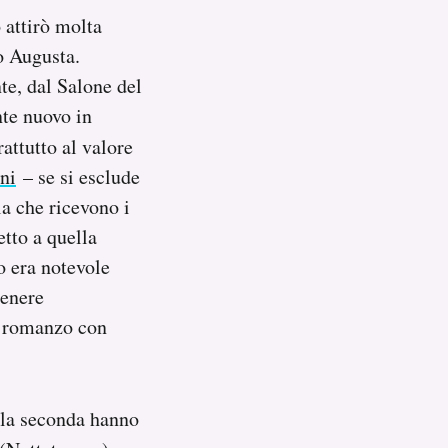
o attirò molta
io Augusta.
e, dal Salone del
nte nuovo in
rattutto al valore
ni
– se si esclude
a che ricevono i
etto a quella
o era notevole
genere
o romanzo con
ella seconda hanno