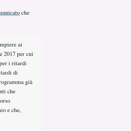
municato
che
empiere ai
e 2017 per cui
er i ritardi
tardi di
 programma già
nti che
corso
io e che,