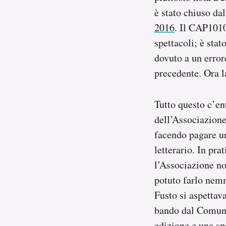
è stato chiuso d
2016
. Il CAP1010
spettacoli; è sta
dovuto a un error
precedente. Ora la
Tutto questo c’en
dell’Associazione
facendo pagare un
letterario. In pr
l’Associazione no
potuto farlo nem
Fusto si aspettava
bando dal Comune
edizione e una sp