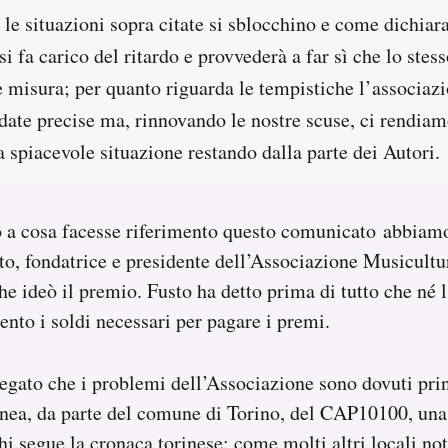
 le situazioni sopra citate si sblocchino e come dichiara
si fa carico del ritardo e provvederà a far sì che lo stes
e misura; per quanto riguarda le tempistiche l’associaz
 date precise ma, rinnovando le nostre scuse, ci rendiam
a spiacevole situazione restando dalla parte dei Autori.
o a cosa facesse riferimento questo comunicato abbiamo
o, fondatrice e presidente dell’Associazione Musicultu
e ideò il premio. Fusto ha detto prima di tutto che né 
nto i soldi necessari per pagare i premi.
gato che i problemi dell’Associazione sono dovuti pri
nea, da parte del comune di Torino, del CAP10100, una 
hi segue la cronaca torinese: come molti altri locali nott