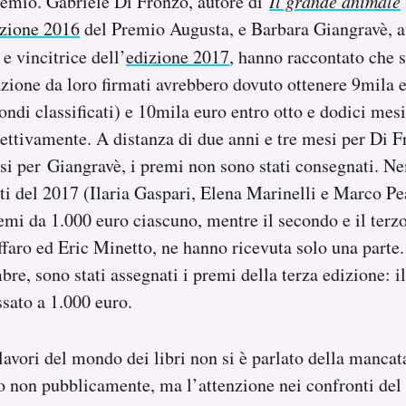
remio. Gabriele Di Fronzo, autore di
Il grande animale
izione 2016
del Premio Augusta, e Barbara Giangravè, a
e vincitrice dell’
edizione 2017
, hanno raccontato che 
zione da loro firmati avrebbero dovuto ottenere 9mila e
ondi classificati) e 10mila euro entro otto e dodici mesi
ettivamente. A distanza di due anni e tre mesi per Di Fr
si per Giangravè, i premi non sono stati consegnati. N
ati del 2017 (Ilaria Gaspari, Elena Marinelli e Marco P
remi da 1.000 euro ciascuno, mentre il secondo e il terzo
faro ed Eric Minetto, ne hanno ricevuta solo una parte.
mbre, sono stati assegnati i premi della terza edizione: 
ssato a 1.000 euro.
i lavori del mondo dei libri non si è parlato della manca
o non pubblicamente, ma l’attenzione nei confronti de