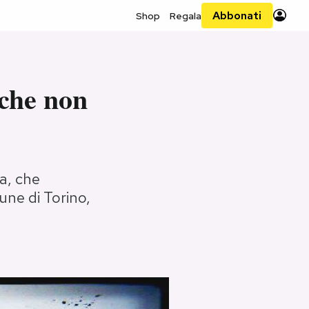
Abbonati
Shop
Regala
 che non
ta, che
ne di Torino,