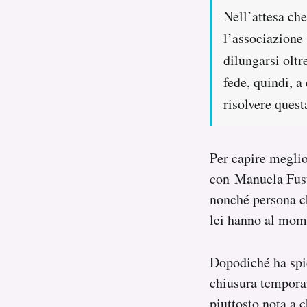
Nell’attesa che
l’associazione 
dilungarsi oltr
fede, quindi, a
risolvere quest
Per capire megli
con Manuela Fust
nonché persona ch
lei hanno al mome
Dopodiché ha spie
chiusura tempora
piuttosto nota a c