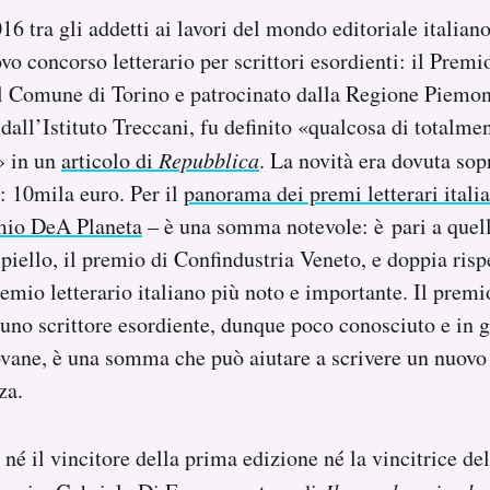
16 tra gli addetti ai lavori del mondo editoriale italian
vo concorso letterario per scrittori esordienti: il Prem
l Comune di Torino e patrocinato dalla Regione Piemont
 dall’Istituto Treccani, fu definito «qualcosa di totalme
» in un
articolo di
Repubblica
. La novità era dovuta sop
: 10mila euro. Per il
panorama dei premi letterari italia
mio DeA Planeta
– è una somma notevole: è pari a quell
piello, il premio di Confindustria Veneto, e doppia risp
remio letterario italiano più noto e importante. Il premi
uno scrittore esordiente, dunque poco conosciuto e in 
ovane, è una somma che può aiutare a scrivere un nuov
za.
 né il vincitore della prima edizione né la vincitrice d