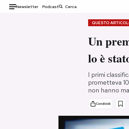
Newsletter
Podcast
Auto
QUESTO ARTICOLO
HOME
Un premi
Italia
Moda
lo è stat
Mondo
Libri
Politica
Consumismi
Tecnologia
Storie/Idee
I primi classif
prometteva 10
Internet
Ok Boomer!
non hanno mai
Scienza
Media
Cultura
Europa
Condividi
Economia
Altrecose
Sport
Mondiali calcio 2026