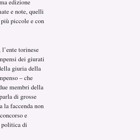
rima edizione
ate e note, quelli
 più piccole e con
 l’ente torinese
mpensi dei giurati
ella giuria della
ompenso – che
 due membri della
 parla di grosse
ta la faccenda non
 concorso e
politica di