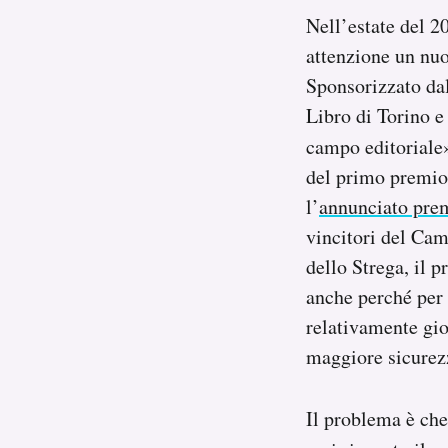
Notifiche mobile
Nell’estate del 20
Regala il Post
attenzione un nuo
Hai bisogno di aiuto?
Sponsorizzato da
Esci
Libro di Torino e
campo editoriale
del primo premio
l’
annunciato pre
vincitori del Cam
dello Strega, il p
anche perché per 
relativamente gi
maggiore sicurez
Il problema è che