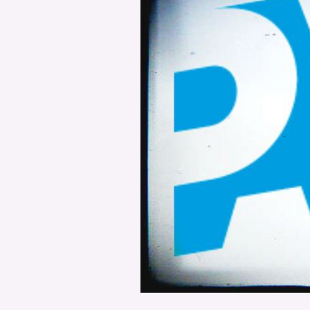
PODCAST
NEWSLETTER
I MIEI PREFERITI
SHOP
CALENDARIO
AREA PERSONALE
Area Personale
Newsletter