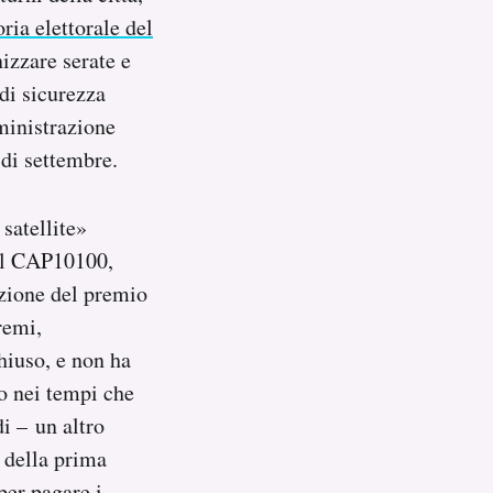
oria elettorale del
izzare serate e
 di sicurezza
ministrazione
 di settembre.
satellite»
 al CAP10100,
azione del premio
remi,
hiuso, e non ha
o nei tempi che
di – un altro
 della prima
per pagare i