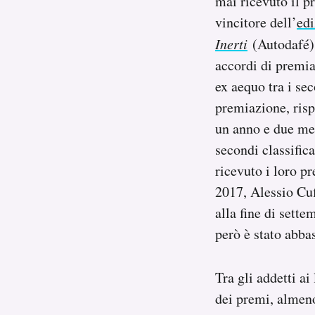
mai ricevuto il p
vincitore dell’
ed
Inerti
(Autodafé) 
accordi di premia
ex aequo tra i sec
premiazione, risp
un anno e due me
secondi classific
ricevuto i loro p
2017, Alessio Cuf
alla fine di sette
però è stato abba
Tra gli addetti a
dei premi, almen