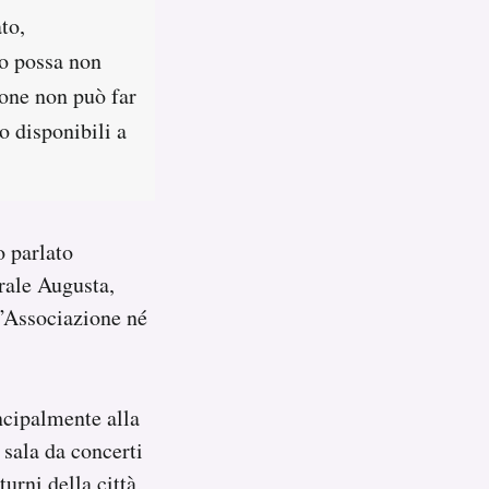
to,
so possa non
ione non può far
o disponibili a
 parlato
rale Augusta,
l’Associazione né
ncipalmente alla
sala da concerti
urni della città,