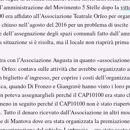
all’amministrazione del Movimento 5 Stelle dopo la
vitt
0 era affidato all’Associazione Teatrale Orfeo per organ
to chiuso nell’agosto del 2016 per un problema di uscite
e dell’assegnazione degli spazi comunali fatto dall’am
 situazione si è risolta, ma il locale non riaprirà prima
tra con l’Associazione Augusta in quanto «associazione 
 Orfeo: contava sulle attività che avrebbe organizzato
 biglietto d’ingresso, per coprire i costi dell’organizz
atica, quando Di Fronzo e Giangravè hanno vinto i loro p
n poteva assegnarglieli perché il CAP10100 era stato c
meno in seguito perché il CAP10100 non è stato riapert
. Tutto il denaro ricevuto dall’Associazione in altri mo
 di Mantova dove era stata organizzata la premiazione
onsorizzazione del whisky Laphroaig – era stato usato 