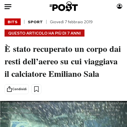
Auto
BITS
SPORT
Giovedì 7 febbraio 2019
QUESTO ARTICOLO HA PIÙ DI
7 ANNI
HOME
È stato recuperato un corpo dai
Italia
Moda
Mondo
Libri
resti dell’aereo su cui viaggiava
Politica
Consumismi
il calciatore Emiliano Sala
Tecnologia
Storie/Idee
Internet
Ok Boomer!
Scienza
Media
Condividi
Cultura
Europa
Economia
Altrecose
Sport
Mondiali calcio 2026