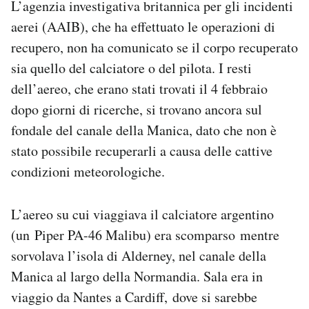
L’agenzia investigativa britannica per gli incidenti
Notifiche mobile
aerei (AAIB), che ha effettuato le operazioni di
Regala il Post
recupero, non ha comunicato se il corpo recuperato
Hai bisogno di aiuto?
Esci
sia quello del calciatore o del pilota. I resti
dell’aereo, che erano stati trovati il 4 febbraio
dopo giorni di ricerche, si trovano ancora sul
fondale del canale della Manica, dato che non è
stato possibile recuperarli a causa delle cattive
condizioni meteorologiche.
L’aereo su cui viaggiava il calciatore argentino
(un Piper PA-46 Malibu) era scomparso mentre
sorvolava l’isola di Alderney, nel canale della
Manica al largo della Normandia. Sala era in
viaggio da Nantes a Cardiff, dove si sarebbe