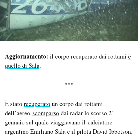
PODCAST
NEWSLETTER
I MIEI PREFERITI
Aggiornamento:
il corpo recuperato dai rottami
è
quello di Sala
.
SHOP
***
CALENDARIO
È stato
recuperato
un corpo dai rottami
dell’aereo
scomparso
dai radar lo scorso 21
AREA PERSONALE
gennaio sul quale viaggiavano il calciatore
Area Personale
argentino Emiliano Sala e il pilota David Ibbotson.
Newsletter