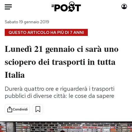
Auto
Sabato 19 gennaio 2019
QUESTO ARTICOLO HA PIÙ DI
7 ANNI
HOME
Lunedì 21 gennaio ci sarà uno
Italia
Moda
sciopero dei trasporti in tutta
Mondo
Libri
Politica
Consumismi
Italia
Tecnologia
Storie/Idee
Internet
Ok Boomer!
Durerà quattro ore e riguarderà i trasporti
Scienza
Media
pubblici di diverse città: le cose da sapere
Cultura
Europa
Economia
Altrecose
Condividi
Sport
Mondiali calcio 2026