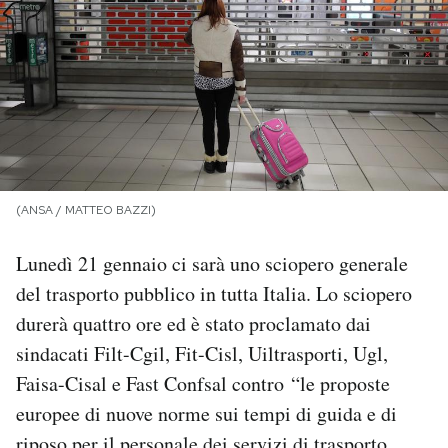
PODCAST
NEWSLETTER
I MIEI PREFERITI
(ANSA / MATTEO BAZZI)
SHOP
Lunedì 21 gennaio ci sarà uno sciopero generale
del trasporto pubblico in tutta Italia. Lo sciopero
CALENDARIO
durerà quattro ore ed è stato proclamato dai
sindacati Filt-Cgil, Fit-Cisl, Uiltrasporti, Ugl,
AREA PERSONALE
Faisa-Cisal e Fast Confsal contro “le proposte
europee di nuove norme sui tempi di guida e di
Area Personale
Newsletter
riposo per il personale dei servizi di trasporto