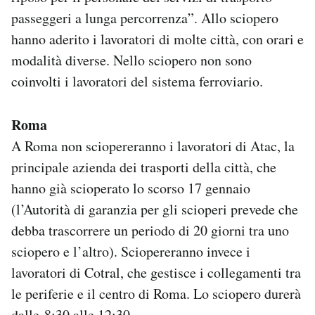
Notifiche mobile
passeggeri a lunga percorrenza”. Allo sciopero
Regala il Post
hanno aderito i lavoratori di molte città, con orari e
Hai bisogno di aiuto?
modalità diverse. Nello sciopero non sono
Esci
coinvolti i lavoratori del sistema ferroviario.
Roma
A Roma non sciopereranno i lavoratori di Atac, la
principale azienda dei trasporti della città, che
hanno già scioperato lo scorso 17 gennaio
(l’Autorità di garanzia per gli scioperi prevede che
debba trascorrere un periodo di 20 giorni tra uno
sciopero e l’altro). Sciopereranno invece i
lavoratori di Cotral, che gestisce i collegamenti tra
le periferie e il centro di Roma. Lo sciopero durerà
dalle 8:30 alle 12:30.