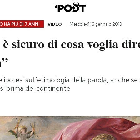
 HA PIÙ DI
7 ANNI
VIDEO
Mercoledì 16 gennaio 2019
è sicuro di cosa voglia dir
a”
e ipotesi sull'etimologia della parola, anche s
sì prima del continente