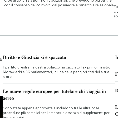
Cioè ai tipi di relazioni non tradizionali, che prevedono più partner
con il consenso dei coinvolti: dal poliamore all'anarchia relazionale
Fo
ci
sc
a
Diritto e Giustizia si è spaccato
I
Il partito di estrema destra polacco ha cacciato l'ex primo ministro
Morawiecki e 36 parlamentari, in una delle peggiori crisi della sua
F
storia
D
Le nuove regole europee per tutelare chi viaggia in
aereo
L
Sono state appena approvate e includono tra le altre cose
procedure più semplici per i rimborsi e assenza di supplementi per
O
borse e zaini