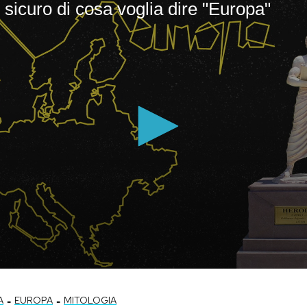
-
-
A
EUROPA
MITOLOGIA