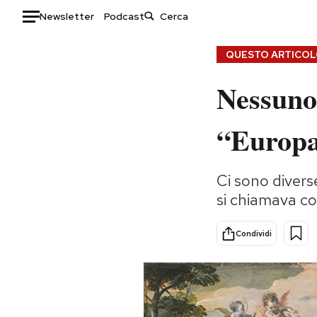
Newsletter
Podcast
Auto
QUESTO ARTICOLO
Nessuno 
HOME
Italia
Moda
“Europ
Mondo
Libri
Politica
Consumismi
Ci sono divers
Tecnologia
Storie/Idee
si chiamava co
Internet
Ok Boomer!
Scienza
Media
Condividi
Cultura
Europa
Economia
Altrecose
Sport
Mondiali calcio 2026