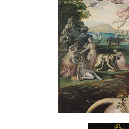
PODCAST
NEWSLETTER
I MIEI PREFERITI
SHOP
CALENDARIO
AREA PERSONALE
Area Personale
Newsletter