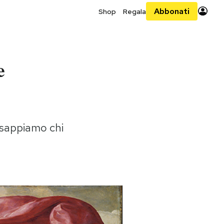
Abbonati
Shop
Regala
e
e sappiamo chi