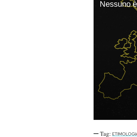
Notifiche mobile
Regala il Post
Hai bisogno di aiuto?
Esci
Tag:
ETIMOLOGI