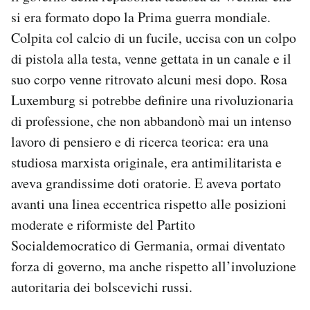
Notifiche mobile
si era formato dopo la Prima guerra mondiale.
Regala il Post
Colpita col calcio di un fucile, uccisa con un colpo
Hai bisogno di aiuto?
di pistola alla testa, venne gettata in un canale e il
Esci
suo corpo venne ritrovato alcuni mesi dopo. Rosa
Luxemburg si potrebbe definire una rivoluzionaria
di professione, che non abbandonò mai un intenso
lavoro di pensiero e di ricerca teorica: era una
studiosa marxista originale, era antimilitarista e
aveva grandissime doti oratorie. E aveva portato
avanti una linea eccentrica rispetto alle posizioni
moderate e riformiste del Partito
Socialdemocratico di Germania, ormai diventato
forza di governo, ma anche rispetto all’involuzione
autoritaria dei bolscevichi russi.