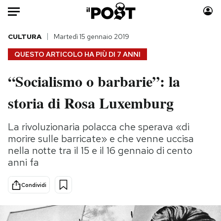
Auto
CULTURA
Martedì 15 gennaio 2019
QUESTO ARTICOLO HA PIÙ DI
7 ANNI
HOME
“Socialismo o barbarie”: la
Italia
Moda
storia di Rosa Luxemburg
Mondo
Libri
Politica
Consumismi
La rivoluzionaria polacca che sperava «di
Tecnologia
Storie/Idee
morire sulle barricate» e che venne uccisa
Internet
Ok Boomer!
nella notte tra il 15 e il 16 gennaio di cento
Scienza
Media
anni fa
Cultura
Europa
Economia
Altrecose
Condividi
Sport
Mondiali calcio 2026