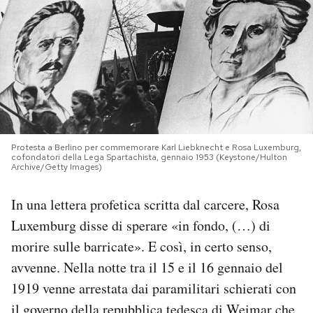
PODCAST
NEWSLETTER
I MIEI PREFERITI
Protesta a Berlino per commemorare Karl Liebknecht e Rosa Luxemburg,
cofondatori della Lega Spartachista, gennaio 1953 (Keystone/Hulton
SHOP
Archive/Getty Images)
In una lettera profetica scritta dal carcere, Rosa
CALENDARIO
Luxemburg disse di sperare «in fondo, (…) di
morire sulle barricate». E così, in certo senso,
AREA PERSONALE
avvenne. Nella notte tra il 15 e il 16 gennaio del
1919 venne arrestata dai paramilitari schierati con
Area Personale
Newsletter
il governo della repubblica tedesca di Weimar che