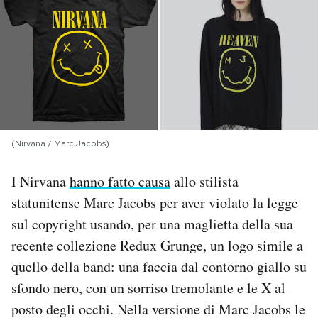
PODCAST
NEWSLETTER
I MIEI PREFERITI
(Nirvana / Marc Jacobs)
SHOP
I Nirvana
hanno fatto causa
allo stilista
statunitense Marc Jacobs per aver violato la legge
CALENDARIO
sul copyright usando, per una maglietta della sua
recente collezione Redux Grunge, un logo simile a
AREA PERSONALE
quello della band: una faccia dal contorno giallo su
sfondo nero, con un sorriso tremolante e le X al
Area Personale
posto degli occhi. Nella versione di Marc Jacobs le
Newsletter