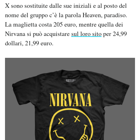
X sono sostituite dalle sue iniziali e al posto del
Notifiche mobile
Regala il Post
nome del gruppo c’è la parola Heaven, paradiso.
Hai bisogno di aiuto?
La maglietta costa 205 euro, mentre quella dei
Esci
Nirvana si può acquistare
sul loro sito
per 24,99
dollari, 21,99 euro.