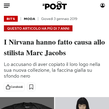
Auto
BITS
MODA
Giovedì 3 gennaio 2019
QUESTO ARTICOLO HA PIÙ DI
7 ANNI
HOME
I Nirvana hanno fatto causa allo
Italia
Moda
Mondo
Libri
stilista Marc Jacobs
Politica
Consumismi
Tecnologia
Storie/Idee
Lo accusano di aver copiato il loro logo nella
Internet
Ok Boomer!
sua nuova collezione, la faccina gialla su
sfondo nero
Scienza
Media
Cultura
Europa
Condividi
Economia
Altrecose
Sport
Mondiali calcio 2026