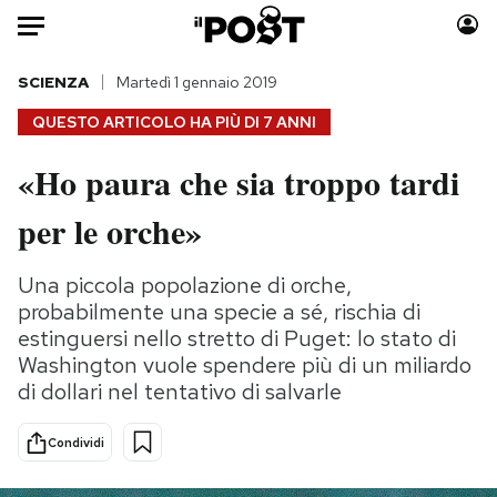
Auto
SCIENZA
Martedì 1 gennaio 2019
QUESTO ARTICOLO HA PIÙ DI
7 ANNI
HOME
«Ho paura che sia troppo tardi
Italia
Moda
per le orche»
Mondo
Libri
Politica
Consumismi
Una piccola popolazione di orche,
Tecnologia
Storie/Idee
probabilmente una specie a sé, rischia di
Internet
Ok Boomer!
estinguersi nello stretto di Puget: lo stato di
Scienza
Media
Washington vuole spendere più di un miliardo
Cultura
Europa
di dollari nel tentativo di salvarle
Economia
Altrecose
Sport
Mondiali calcio 2026
Condividi