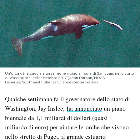
PODCAST
NEWSLETTER
I MIEI PREFERITI
Un'orca dà la caccia a un salmone vicino all'isola di San Juan, nello stato
SHOP
di Washington, nel settembre 2017 (John Durban/NOAA
Fisheries/Southwest Fisheries Science Center via AP)
CALENDARIO
Qualche settimana fa il governatore dello stato di
Washington, Jay Inslee,
ha annunciato
un piano
AREA PERSONALE
biennale da 1,1 miliardi di dollari (quasi 1
miliardo di euro) per aiutare le orche che vivono
Area Personale
nello stretto di Puget, il grande estuario
Newsletter