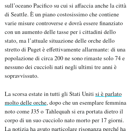
sull’oceano Pacifico su cui si affaccia anche la città
Notifiche mobile
Regala il Post
di Seattle. È un piano costosissimo che contiene
Hai bisogno di aiuto?
varie misure controverse e dovrà essere finanziato
Esci
con un aumento delle tasse per i cittadini dello
stato, ma l’attuale situazione delle orche dello
stretto di Puget è effettivamente allarmante: di una
popolazione di circa 200 ne sono rimaste solo 74 e
nessuno dei cuccioli nati negli ultimi tre anni è
sopravvissuto.
La scorsa estate in tutti gli Stati Uniti
si è parlato
molto delle orche
, dopo che un esemplare femmina
noto come J35 o Tahlequah si era portata dietro il
corpo di un suo cucciolo nato morto per 17 giorni.
La notizia ha avuto particolare risonanza perché ha