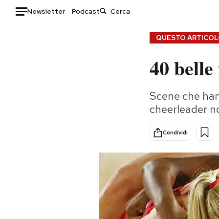
Newsletter
Podcast
Auto
QUESTO ARTICOLO
40 belle
HOME
Italia
Moda
Scene che hann
Mondo
Libri
cheerleader n
Politica
Consumismi
Tecnologia
Storie/Idee
Condividi
Internet
Ok Boomer!
Scienza
Media
Cultura
Europa
Economia
Altrecose
Sport
Mondiali calcio 2026