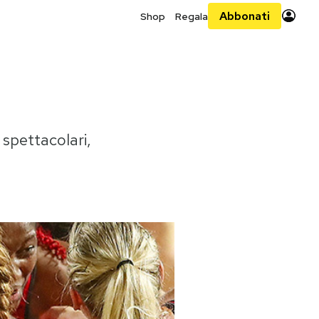
Abbonati
Shop
Regala
spettacolari,