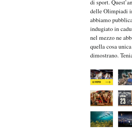
di sport. Quest’a
Notifiche mobile
delle Olimpiadi in
Regala il Post
abbiamo pubblica
Hai bisogno di aiuto?
indugiato in cadu
Esci
nel mezzo ne abb
quella cosa unica
dimostrano. Teni