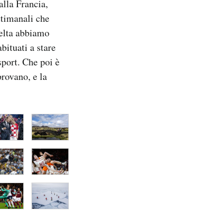
alla Francia,
ttimanali che
celta abbiamo
bituati a stare
port. Che poi è
provano, e la