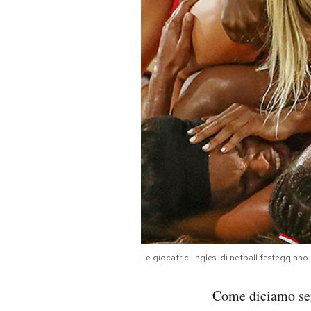
PODCAST
NEWSLETTER
I MIEI PREFERITI
SHOP
CALENDARIO
AREA PERSONALE
Le giocatrici inglesi di netball festeggiano
Area Personale
Come diciamo se
Newsletter