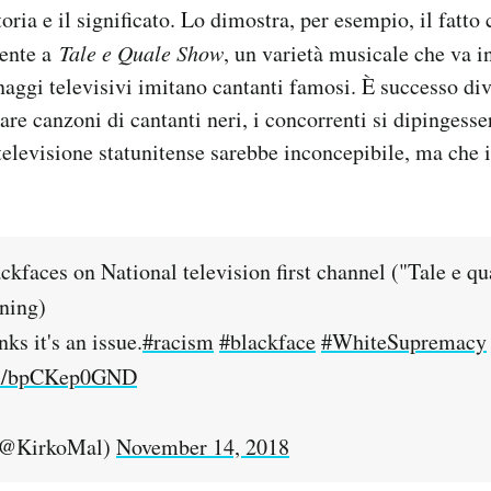
oria e il significato. Lo dimostra, per esempio, il fatto
uente a
Tale e Quale Show
, un varietà musicale che va 
naggi televisivi imitano cantanti famosi. È successo div
are canzoni di cantanti neri, i concorrenti si dipingesse
 televisione statunitense sarebbe inconcepibile, ma che i
ackfaces on National television first channel ("Tale e q
ening)
ks it's an issue.
#racism
#blackface
#WhiteSupremacy
com/bpCKep0GND
, PhD (@KirkoMal)
November 14, 2018