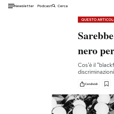
Newsletter
Podcast
Auto
QUESTO ARTICOLO
Sarebbe 
HOME
Italia
Moda
nero per
Mondo
Libri
Politica
Consumismi
Cos'è il "black
Tecnologia
Storie/Idee
discriminazioni
Internet
Ok Boomer!
Scienza
Media
Condividi
Cultura
Europa
Economia
Altrecose
Sport
Mondiali calcio 2026