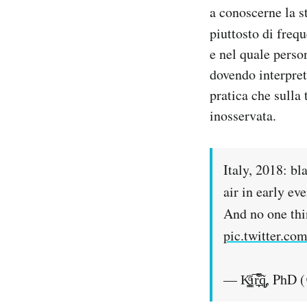
a conoscerne la st
piuttosto di freq
e nel quale perso
dovendo interpret
pratica che sulla
inosservata.
Italy, 2018: bl
air in early ev
And no one thin
pic.twitter.
— K̥͇ͦ̍i͞r̞̹̐͆͢q̡̃