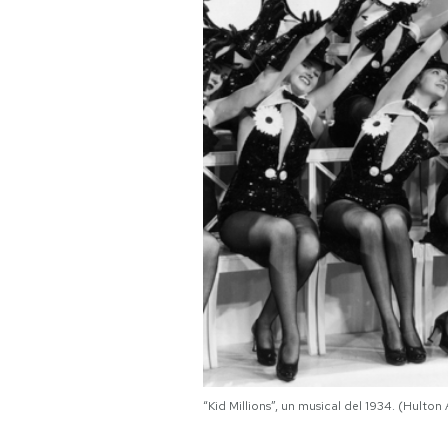
PODCAST
NEWSLETTER
I MIEI PREFERITI
SHOP
CALENDARIO
AREA PERSONALE
“Kid Millions”, un musical del 1934. (Hulto
Area Personale
Newsletter