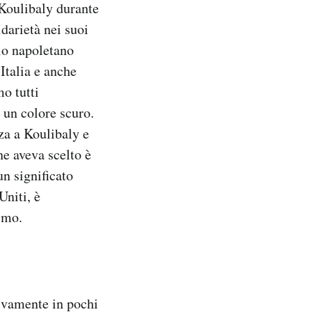
 Koulibaly durante
darietà nei suoi
olo napoletano
Italia e anche
mo tutti
 un colore scuro.
za a Koulibaly e
he aveva scelto è
un significato
Uniti, è
smo.
tivamente in pochi