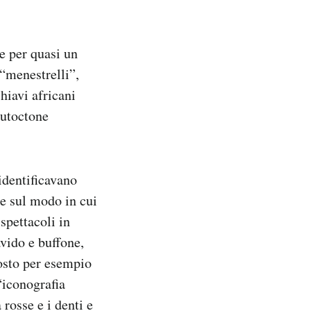
e per quasi un
 “menestrelli”,
hiavi africani
autoctone
 identificavano
le sul modo in cui
spettacoli in
avido e buffone,
osto per esempio
“iconografia
 rosse e i denti e