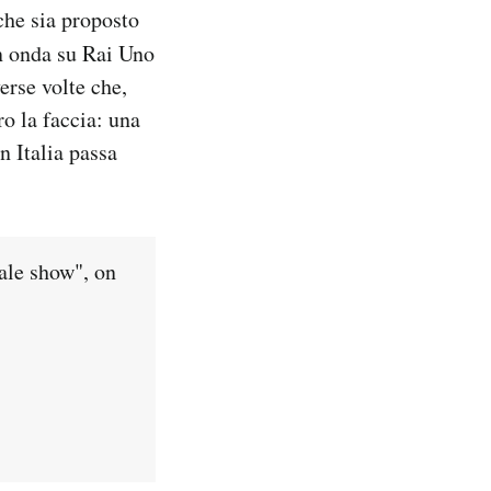
 che sia proposto
in onda su Rai Uno
erse volte che,
ro la faccia: una
n Italia passa
uale show", on