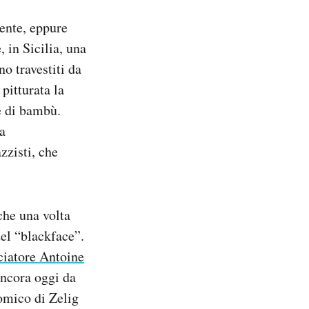
ente, eppure
 in Sicilia, una
no travestiti da
 pitturata la
ne di bambù.
a
zzisti, che
che una volta
del “blackface”.
lciatore Antoine
ancora oggi da
omico di Zelig