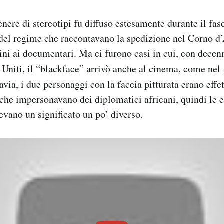
enere di stereotipi fu diffuso estesamente durante il fas
del regime che raccontavano la spedizione nel Corno d’
ni ai documentari. Ma ci furono casi in cui, con decenn
ti Uniti, il “blackface” arrivò anche al cinema, come nel
tavia, i due personaggi con la faccia pitturata erano eff
i che impersonavano dei diplomatici africani, quindi le e
vano un significato un po’ diverso.