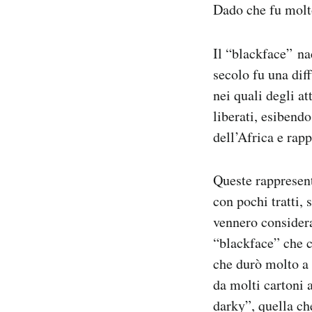
Dado che fu molto
Il “blackface”
na
secolo fu una dif
nei quali degli a
liberati, esibend
dell’Africa e rap
Queste rappresenta
con pochi tratti,
vennero considera
“blackface” che c
che durò molto a 
da molti cartoni 
darky”, quella che