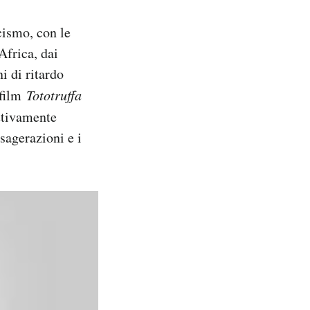
cismo, con le
Africa, dai
i di ritardo
 film
Tototruffa
ettivamente
sagerazioni e i