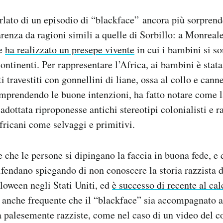
arlato di un episodio di “blackface”
ancora più sorprend
renza da ragioni simili a quelle di Sorbillo: a Monreale,
re
ha realizzato un presepe vivente
in cui i bambini si so
continenti. Per rappresentare l’Africa, ai bambini è stata
ti travestiti con gonnellini di liane, ossa al collo e can
mprendendo le buone intenzioni, ha fatto notare come l
dottata riproponesse antichi stereotipi colonialisti e ra
fricani come selvaggi e primitivi.
 che le persone si dipingano la faccia in buona fede, e 
ifendano spiegando di non conoscere la storia razzista 
oween negli Stati Uniti, ed
è successo di recente al ca
 anche frequente che il “blackface” sia accompagnato 
 palesemente razziste, come nel caso di un video del c