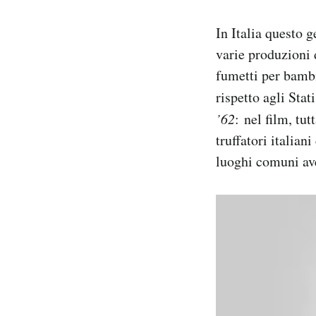
In Italia questo g
varie produzioni 
fumetti per bambi
rispetto agli Sta
’62
:
nel film, tut
truffatori italian
luoghi comuni ave