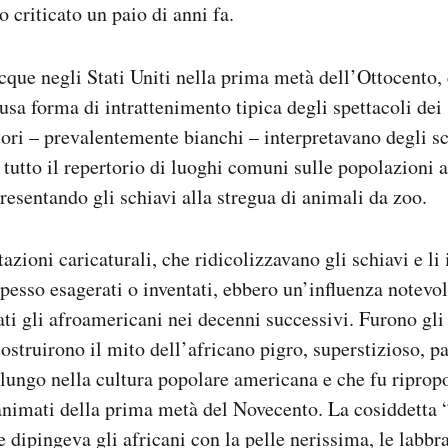
 criticato un paio di anni fa.
cque negli Stati Uniti nella prima metà dell’Ottocento, 
fusa forma di intrattenimento tipica degli spettacoli dei
ttori – prevalentemente bianchi – interpretavano degli sc
o tutto il repertorio di luoghi comuni sulle popolazioni 
presentando gli schiavi alla stregua di animali da zoo.
zioni caricaturali, che ridicolizzavano gli schiavi e li
 spesso esagerati o inventati, ebbero un’influenza notevo
ti gli afroamericani nei decenni successivi. Furono gli 
ostruirono il mito dell’africano pigro, superstizioso, p
lungo nella cultura popolare americana e che fu riprop
animati della prima metà del Novecento. La cosiddetta 
 dipingeva gli africani con la pelle nerissima, le labbra