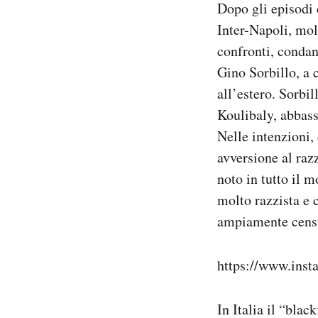
Dopo gli episodi
Notifiche mobile
Inter-Napoli, mol
Regala il Post
confronti, condan
Hai bisogno di aiuto?
Esci
Gino Sorbillo, a c
all’estero. Sorbil
Koulibaly, abbass
Nelle intenzioni,
avversione al raz
noto in tutto il 
molto razzista e 
ampiamente censur
https://www.ins
In Italia il “bla