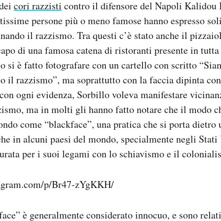
 dei
cori razzisti
contro il difensore del Napoli Kalidou
tissime persone più o meno famose hanno espresso soli
nando il razzismo. Tra questi c’è stato anche il pizzai
apo di una famosa catena di ristoranti presente in tutta 
lo si è fatto fotografare con un cartello con scritto “Sia
o il razzismo”, ma soprattutto con la faccia dipinta con
 con ogni evidenza, Sorbillo voleva manifestare vicinan
zismo, ma in molti gli hanno fatto notare che il modo c
mondo come “blackface”, una pratica che si porta dietro 
che in alcuni paesi del mondo, specialmente negli Stati 
ata per i suoi legami con lo schiavismo e il coloniali
tagram.com/p/Br47-zYgKKH/
ckface” è generalmente considerato innocuo, e sono rela