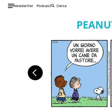
Newsletter
Podcast
Auto
PEANU
HOME
Italia
Moda
Mondo
Libri
Politica
Consumismi
Tecnologia
Storie/Idee
Internet
Ok Boomer!
Scienza
Media
Cultura
Europa
Economia
Altrecose
Sport
Mondiali calcio 2026