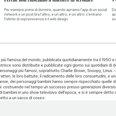
Per esempio prima di dormire, quando apriamo l'app di un social
Da
network e un post tira l'altro, e un altro, e un altro: c'entrano
sp
l'istinto di sopravvivenza e il web design
so
i più famosa del mondo, pubblicata quotidianamente tra il 1950 e 
trisce sono distribuite e pubblicate ogni giorno sui quotidiani di d
i personaggi più famosi, soprattutto Charlie Brown, Snoopy, Linus – 
teri, le loro battute, il radicamento delle loro consuetudini, e una 
i, ansie, dei personaggi bambini hanno sempre rispecchiato quelle d
i: costruendo nel tempo un successo presso generazioni diversiss
o di bambini in uno show televisivo dell’epoca, e si è sempre det
spetto a un sacco di cose».