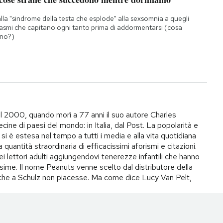
lla "sindrome della testa che esplode" alla sexsomnia a quegli
asmi che capitano ogni tanto prima di addormentarsi (cosa
no?)
il 2000, quando morì a 77 anni il suo autore Charles
ecine di paesi del mondo: in Italia, dal Post. La popolarità e
si è estesa nel tempo a tutti i media e alla vita quotidiana
quantità straordinaria di efficacissimi aforismi e citazioni.
ei lettori adulti aggiungendovi tenerezze infantili che hanno
ime. Il nome Peanuts venne scelto dal distributore della
to che a Schulz non piacesse. Ma come dice Lucy Van Pelt,