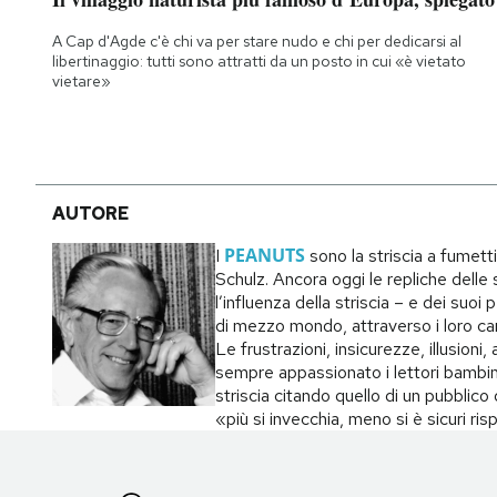
Notifiche mobile
A Cap d'Agde c'è chi va per stare nudo e chi per dedicarsi al
Regala il Post
libertinaggio: tutti sono attratti da un posto in cui «è vietato
Hai bisogno di aiuto?
vietare»
Esci
AUTORE
PEANUTS
I
sono la striscia a fumett
Schulz. Ancora oggi le repliche delle s
l’influenza della striscia – e dei suo
di mezzo mondo, attraverso i loro carat
Le frustrazioni, insicurezze, illusion
sempre appassionato i lettori bambin
striscia citando quello di un pubblic
«più si invecchia, meno si è sicuri ri