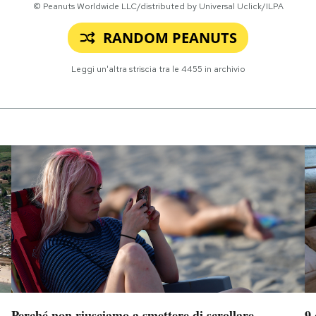
© Peanuts Worldwide LLC/distributed by Universal Uclick/ILPA
RANDOM PEANUTS
Leggi un'altra striscia tra le
4455
in archivio
Perché non riusciamo a smettere di scrollare
9