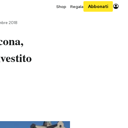
Abbonati
Shop
Regala
mbre 2018
cona,
vestito