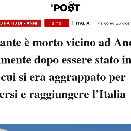
 HA PIÙ DI
7 ANNI
BITS
ITALIA
Mercoledì 26 dice
ante è morto vicino ad An
mente dopo essere stato in
a cui si era aggrappato per
rsi e raggiungere l’Italia