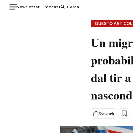
Newsletter
Podcast
Auto
QUESTO ARTICOLO
HOME
Un migr
Italia
Moda
probabil
Mondo
Libri
Politica
Consumismi
dal tir 
Tecnologia
Storie/Idee
Internet
Ok Boomer!
nasconde
Scienza
Media
Cultura
Europa
Economia
Altrecose
Condividi
Sport
Mondiali calcio 2026