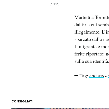
Notifiche mobile
(ANSA)
Regala il Post
Martedì a Torrett
Hai bisogno di aiuto?
Esci
dal tir a cui sem
illegalmente. L’i
sbarcato dalla na
Il migrante è mor
ferite riportate:
sulla sua identità
Tag:
-
ANCONA
CONSIGLIATI