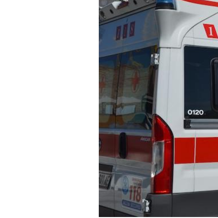
PODCAST
NEWSLETTER
I MIEI PREFERITI
SHOP
CALENDARIO
AREA PERSONALE
Area Personale
Newsletter