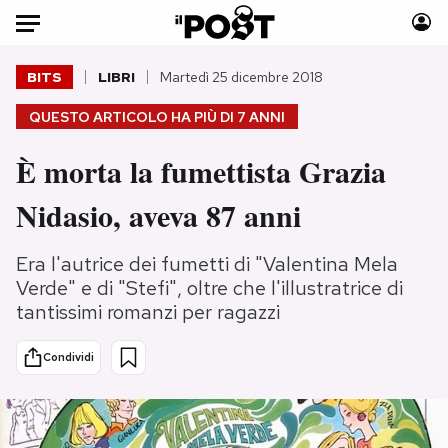
Auto
BITS
LIBRI
Martedì 25 dicembre 2018
QUESTO ARTICOLO HA PIÙ DI
7 ANNI
HOME
È morta la fumettista Grazia
Italia
Moda
Mondo
Libri
Nidasio, aveva 87 anni
Politica
Consumismi
Tecnologia
Storie/Idee
Era l'autrice dei fumetti di "Valentina Mela
Internet
Ok Boomer!
Verde" e di "Stefi", oltre che l'illustratrice di
tantissimi romanzi per ragazzi
Scienza
Media
Cultura
Europa
Condividi
Economia
Altrecose
Sport
Mondiali calcio 2026