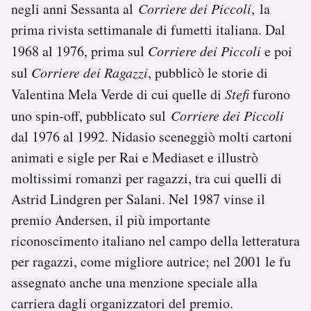
negli anni Sessanta al
Corriere dei Piccoli
, la
Notifiche mobile
prima rivista settimanale di fumetti italiana. Dal
Regala il Post
Hai bisogno di aiuto?
1968 al 1976, prima sul
Corriere dei Piccoli
e poi
Esci
sul
Corriere dei Ragazzi
, pubblicò le storie di
Valentina Mela Verde di cui quelle di
Stefi
furono
uno spin-off, pubblicato sul
Corriere dei Piccoli
dal 1976 al 1992. Nidasio sceneggiò molti cartoni
animati e sigle per Rai e Mediaset e illustrò
moltissimi romanzi per ragazzi, tra cui quelli di
Astrid Lindgren per Salani. Nel 1987 vinse il
premio Andersen, il più importante
riconoscimento italiano nel campo della letteratura
per ragazzi, come migliore autrice; nel 2001 le fu
assegnato anche una menzione speciale alla
carriera dagli organizzatori del premio.