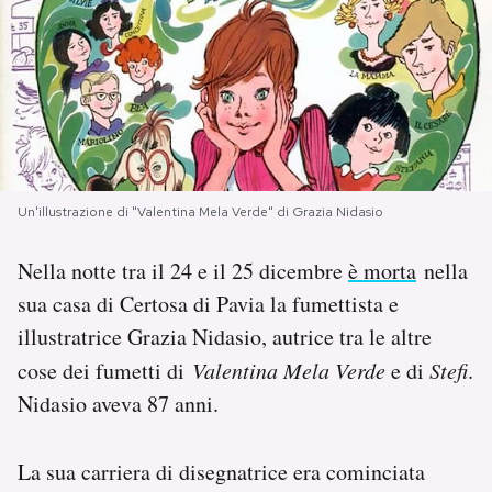
PODCAST
NEWSLETTER
I MIEI PREFERITI
Un'illustrazione di "Valentina Mela Verde" di Grazia Nidasio
SHOP
Nella notte tra il 24 e il 25 dicembre
è morta
nella
sua casa di Certosa di Pavia la fumettista e
illustratrice Grazia Nidasio, autrice tra le altre
CALENDARIO
cose dei fumetti di
Valentina Mela Verde
e di
Stefi
.
Nidasio aveva 87 anni.
AREA PERSONALE
Area Personale
La sua carriera di disegnatrice era cominciata
Newsletter