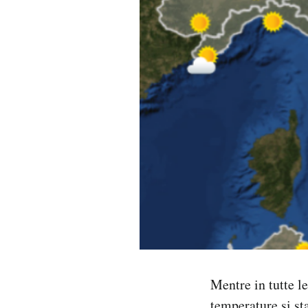
PODCAST
NEWSLETTER
I MIEI PREFERITI
SHOP
CALENDARIO
AREA PERSONALE
Mentre in tutte l
Area Personale
Newsletter
temperature si st