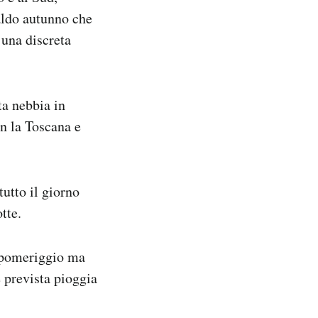
aldo autunno che
 una discreta
ta nebbia in
on la Toscana e
utto il giorno
tte.
l pomeriggio ma
è prevista pioggia