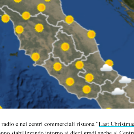
e radio e nei centri commerciali risuona “
Last Christma
anno stabilizzando intorno ai dieci gradi anche al Centr