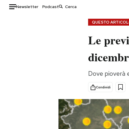
Newsletter
Podcast
Auto
QUESTO ARTICOLO
Le previ
HOME
Italia
Moda
dicembr
Mondo
Libri
Politica
Consumismi
Dove pioverà e
Tecnologia
Storie/Idee
Internet
Ok Boomer!
Condividi
Scienza
Media
Cultura
Europa
Economia
Altrecose
Sport
Mondiali calcio 2026