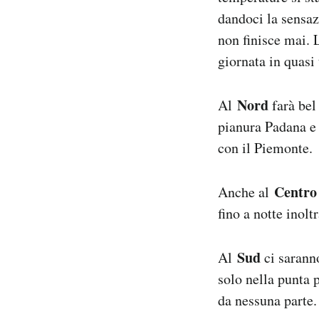
Notifiche mobile
dandoci la sensaz
Regala il Post
non finisce mai. 
Hai bisogno di aiuto?
giornata in quasi 
Esci
Nord
Al
farà bel
pianura Padana e 
con il Piemonte.
Centro
Anche al
fino a notte inolt
Sud
Al
ci sarann
solo nella punta 
da nessuna parte.