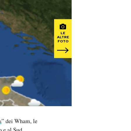
LE
ALTRE
FOTO
s
” dei Wham, le
o e al Sud,