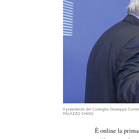
PODCAST
NEWSLETTER
I MIEI PREFERITI
SHOP
CALENDARIO
Il presidente del Consiglio Giuseppe Cont
PALAZZO CHIGI)
AREA PERSONALE
Area Personale
È online la prim
Newsletter