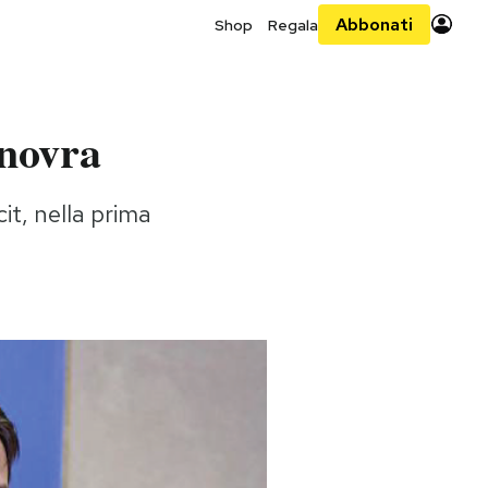
Abbonati
Shop
Regala
anovra
it, nella prima