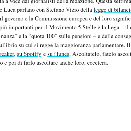
ta a voce dai giornalisti della redazione. Questa setti
e Luca parlano con Stefano Vizio della
legge di bilanci
l governo e la Commissione europea e del loro significa
più importanti per il Movimento 5 Stelle e la Lega – il
dinanza” e la “quota 100” sulle pensioni – e delle conse
uilibrio su cui si regge la maggioranza parlamentare. I
reaker
,
su Spotify
e
su iTunes
. Ascoltatelo, fatelo ascolt
o e poi di farlo ascoltare anche loro, eccetera.