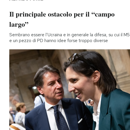
Il principale ostacolo per il “campo
largo”
Sembrano essere l’Ucraina e in generale la difesa, su cui il M
e un pezzo di PD hanno idee forse troppo diverse