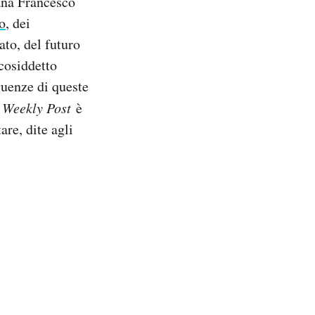
mana Francesco
o
, dei
to, del futuro
 cosiddetto
guenze di queste
l
Weekly Post
è
are, dite agli