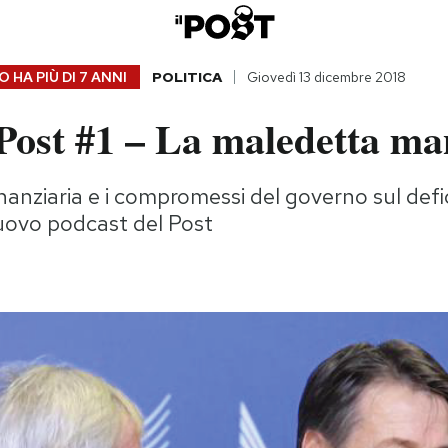
 HA PIÙ DI
7 ANNI
POLITICA
Giovedì 13 dicembre 2018
Post #1 – La maledetta m
anziaria e i compromessi del governo sul defic
uovo podcast del Post