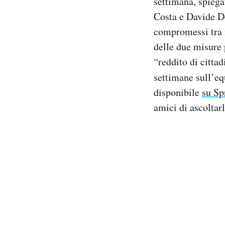
settimana, spiega
Notifiche mobile
Costa e Davide D
Regala il Post
compromessi tra i
Hai bisogno di aiuto?
delle due misure 
Esci
“reddito di citta
settimane sull’eq
disponibile
su Sp
amici di ascoltarl