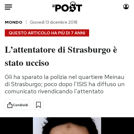
Auto
MONDO
Giovedì 13 dicembre 2018
QUESTO ARTICOLO HA PIÙ DI
7 ANNI
HOME
L’attentatore di Strasburgo è
Italia
Moda
stato ucciso
Mondo
Libri
Politica
Consumismi
Gli ha sparato la polizia nel quartiere Meinau
Tecnologia
Storie/Idee
di Strasburgo; poco dopo l'ISIS ha diffuso un
Internet
Ok Boomer!
comunicato rivendicando l'attentato
Scienza
Media
Cultura
Europa
Condividi
Economia
Altrecose
Sport
Mondiali calcio 2026