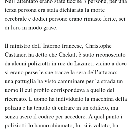
Nell’attentato erano state uccise 3 persone, per una
Notifiche mobile
terza persona era stata dichiarata la morte
Regala il Post
cerebrale e dodici persone erano rimaste ferite, sei
Hai bisogno di aiuto?
di loro in modo grave.
Esci
Il ministro dell’Interno francese, Christophe
Castaner, ha detto che Chekatt è stato riconosciuto
da alcuni poliziotti in rue du Lazaret, vicino a dove
si erano perse le sue tracce la sera dell’attacco:
una pattuglia ha visto camminare per la strada un
uomo il cui profilo corrispondeva a quello del
ricercato. L’uomo ha individuato la macchina della
polizia e ha tentato di entrare in un edificio, ma
senza avere il codice per accedere. A quel punto i
poliziotti lo hanno chiamato, lui si è voltato, ha