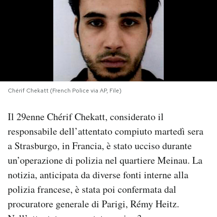
PODCAST
NEWSLETTER
I MIEI PREFERITI
Chérif Chekatt (French Police via AP, File)
Il 29enne Chérif Chekatt, considerato il
SHOP
responsabile dell’attentato compiuto martedì sera
a Strasburgo, in Francia, è stato ucciso durante
CALENDARIO
un’operazione di polizia nel quartiere Meinau. La
notizia, anticipata da diverse fonti interne alla
AREA PERSONALE
polizia francese, è stata poi confermata dal
Area Personale
procuratore generale di Parigi, Rémy Heitz.
Newsletter