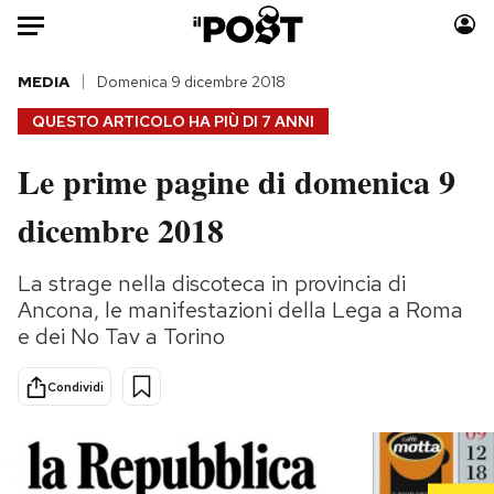
Auto
MEDIA
Domenica 9 dicembre 2018
QUESTO ARTICOLO HA PIÙ DI
7 ANNI
HOME
Le prime pagine di domenica 9
Italia
Moda
dicembre 2018
Mondo
Libri
Politica
Consumismi
La strage nella discoteca in provincia di
Tecnologia
Storie/Idee
Ancona, le manifestazioni della Lega a Roma
Internet
Ok Boomer!
e dei No Tav a Torino
Scienza
Media
Cultura
Europa
Condividi
Economia
Altrecose
Sport
Mondiali calcio 2026