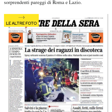
sorprendenti pareggi di Roma e Lazio.
Notifiche mobile
Regala il Post
Hai bisogno di aiuto?
Esci