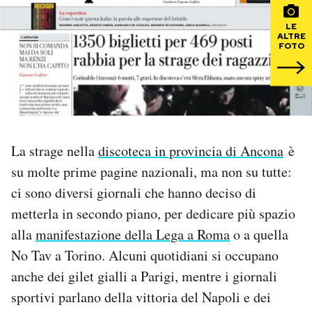
LE
PODCAST
ALTRE
FOTO
NEWSLETTER
I MIEI PREFERITI
La strage nella
discoteca in provincia di Ancona
è
SHOP
su molte prime pagine nazionali, ma non su tutte:
ci sono diversi giornali che hanno deciso di
metterla in secondo piano, per dedicare più spazio
CALENDARIO
alla
manifestazione della Lega a Roma
o a quella
No Tav a Torino. Alcuni quotidiani si occupano
AREA PERSONALE
anche dei gilet gialli a Parigi, mentre i giornali
Area Personale
sportivi parlano della vittoria del Napoli e dei
Newsletter