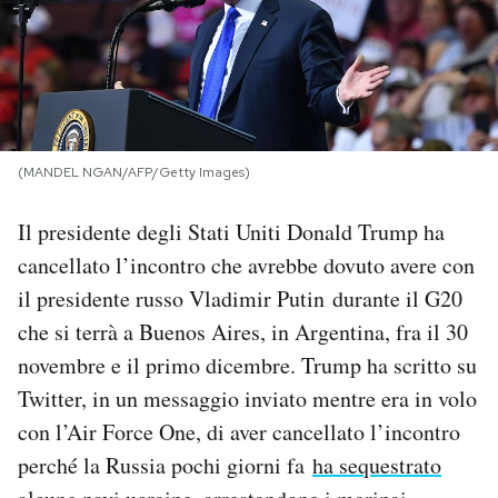
PODCAST
NEWSLETTER
(MANDEL NGAN/AFP/Getty Images)
I MIEI PREFERITI
Il presidente degli Stati Uniti Donald Trump ha
cancellato l’incontro che avrebbe dovuto avere con
SHOP
il presidente russo Vladimir Putin durante il G20
che si terrà a Buenos Aires, in Argentina, fra il 30
CALENDARIO
novembre e il primo dicembre. Trump ha scritto su
Twitter, in un messaggio inviato mentre era in volo
AREA PERSONALE
con l’Air Force One, di aver cancellato l’incontro
Area Personale
perché la Russia pochi giorni fa
ha sequestrato
Newsletter