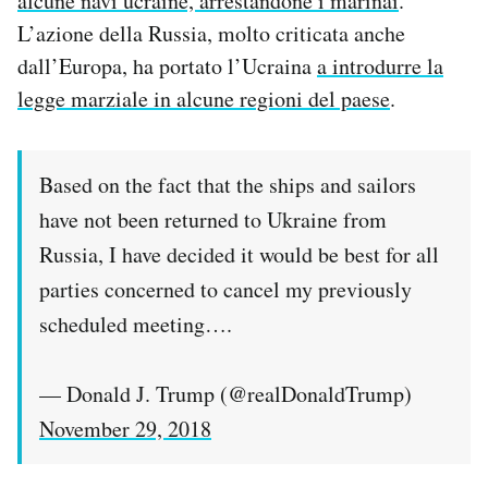
alcune navi ucraine, arrestandone i marinai
.
Notifiche mobile
L’azione della Russia, molto criticata anche
Regala il Post
dall’Europa, ha portato l’Ucraina
a introdurre la
Hai bisogno di aiuto?
legge marziale in alcune regioni del paese
.
Esci
Based on the fact that the ships and sailors
have not been returned to Ukraine from
Russia, I have decided it would be best for all
parties concerned to cancel my previously
scheduled meeting….
— Donald J. Trump (@realDonaldTrump)
November 29, 2018