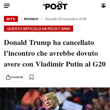
Auto
BITS
MONDO
Giovedì 29 novembre 2018
QUESTO ARTICOLO HA PIÙ DI
7 ANNI
HOME
Donald Trump ha cancellato
Italia
Moda
Mondo
Libri
l’incontro che avrebbe dovuto
Politica
Consumismi
avere con Vladimir Putin al G20
Tecnologia
Storie/Idee
Internet
Ok Boomer!
Scienza
Media
Condividi
Cultura
Europa
Economia
Altrecose
Sport
Mondiali calcio 2026