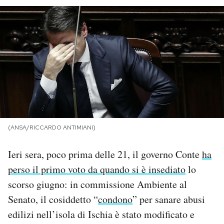
PODCAST
NEWSLETTER
I MIEI PREFERITI
SHOP
(ANSA/RICCARDO ANTIMIANI)
CALENDARIO
Ieri sera, poco prima delle 21, il governo Conte
ha
perso il primo voto da quando si è insediato
lo
scorso giugno: in commissione Ambiente al
AREA PERSONALE
Senato, il cosiddetto “
condono
” per sanare abusi
Area Personale
edilizi nell’isola di Ischia è stato modificato e
Newsletter