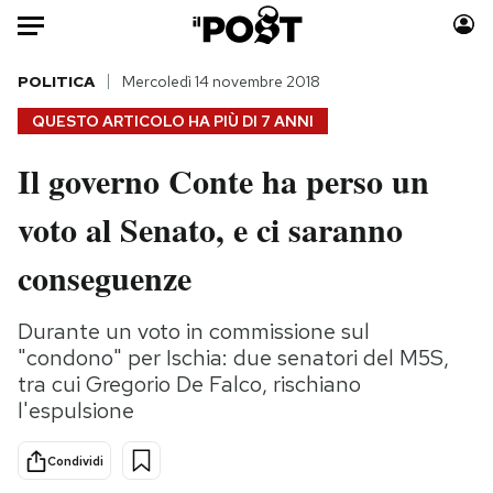
Auto
POLITICA
Mercoledì 14 novembre 2018
QUESTO ARTICOLO HA PIÙ DI
7 ANNI
HOME
Il governo Conte ha perso un
Italia
Moda
voto al Senato, e ci saranno
Mondo
Libri
Politica
Consumismi
conseguenze
Tecnologia
Storie/Idee
Internet
Ok Boomer!
Durante un voto in commissione sul
Scienza
Media
"condono" per Ischia: due senatori del M5S,
Cultura
Europa
tra cui Gregorio De Falco, rischiano
l'espulsione
Economia
Altrecose
Sport
Mondiali calcio 2026
Condividi