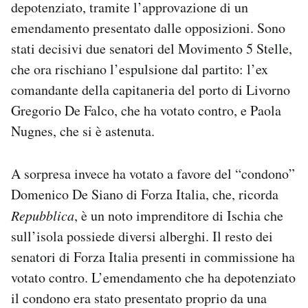
depotenziato, tramite l’approvazione di un
Notifiche mobile
emendamento presentato dalle opposizioni. Sono
Regala il Post
stati decisivi due senatori del Movimento 5 Stelle,
Hai bisogno di aiuto?
Esci
che ora rischiano l’espulsione dal partito: l’ex
comandante della capitaneria del porto di Livorno
Gregorio De Falco, che ha votato contro, e Paola
Nugnes, che si è astenuta.
A sorpresa invece ha votato a favore del “condono”
Domenico De Siano di Forza Italia, che, ricorda
Repubblica
, è un noto imprenditore di Ischia che
sull’isola possiede diversi alberghi. Il resto dei
senatori di Forza Italia presenti in commissione ha
votato contro. L’emendamento che ha depotenziato
il condono era stato presentato proprio da una