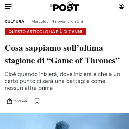
Auto
CULTURA
Mercoledì 14 novembre 2018
QUESTO ARTICOLO HA PIÙ DI
7 ANNI
HOME
Cosa sappiamo sull’ultima
Italia
Moda
stagione di “Game of Thrones”
Mondo
Libri
Politica
Consumismi
Cioè quando inizierà, dove inizierà e che a un
Tecnologia
Storie/Idee
certo punto ci sarà una battaglia come
Internet
Ok Boomer!
nessun'altra prima
Scienza
Media
Cultura
Europa
Condividi
Economia
Altrecose
Sport
Mondiali calcio 2026