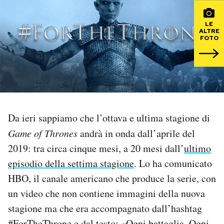
PODCAST
LE
ALTRE
FOTO
NEWSLETTER
I MIEI PREFERITI
Da ieri sappiamo che l’ottava e ultima stagione di
SHOP
Game of Thrones
andrà in onda dall’aprile del
2019: tra circa cinque mesi, a 20 mesi dall’
ultimo
CALENDARIO
episodio della settima stagione
. Lo ha comunicato
HBO, il canale americano che produce la serie, con
AREA PERSONALE
un video che non contiene immagini della nuova
Area Personale
stagione ma che era accompagnato dall’hashtag
Newsletter
#ForTheThrone e dal testo: «Ogni battaglia. Ogni