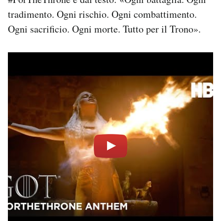
Notifiche mobile
tradimento. Ogni rischio. Ogni combattimento.
Regala il Post
Ogni sacrificio. Ogni morte. Tutto per il Trono».
Hai bisogno di aiuto?
Esci