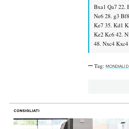
Bxa1 Qa7 22. 
Ne6 28. g3 Bf8
Ke7 35. Kd1 Kd
Ke2 Kc6 42. Nf
48. Nxc4 Kxc4 
Tag:
MONDIALI D
CONSIGLIATI