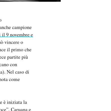
o
 anche campione
i il 9 novembre e
uò vincere o
nce il primo che
ece partite più
ocano con
a). Nel caso di
 nota come
 è iniziata la
loce”, Caruana e