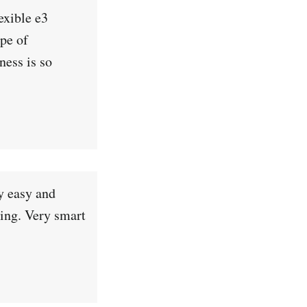
exible e3
ype of
ness is so
y easy and
zing. Very smart