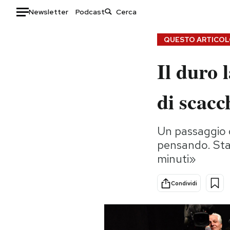
Newsletter
Podcast
Auto
QUESTO ARTICOLO
Il duro 
HOME
Italia
Moda
di scacc
Mondo
Libri
Politica
Consumismi
Un passaggio d
Tecnologia
Storie/Idee
pensando. Sta
Internet
Ok Boomer!
minuti»
Scienza
Media
Cultura
Europa
Condividi
Economia
Altrecose
Sport
Mondiali calcio 2026