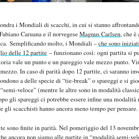
ondra i Mondiali di scacchi, in cui si stanno affrontand
 Fabiano Caruana e il norvegese
Magnus Carlsen
, che è
ica. Semplificando molto, i Mondiali –
che sono iniziat
lio delle 12 partite
– funzionano così: ogni partita si p
ttoria vale un punto e un pareggio vale mezzo punto. Vi
 mezzo. In caso di parità dopo 12 partite, ci saranno inv
pondono a delle specie di “tie-break” o spareggi e si gi
 “semi-veloce” (mentre le altre sono in modalità classic
dopo gli spareggi ci potrebbe essere infine una modalità
 gli scacchisti hanno ancora meno tempo per pensare.
ite sono finite in parità. Nel pomeriggio del 13 novembre
che ancora non siamo alle partite in “modalità semi-ve