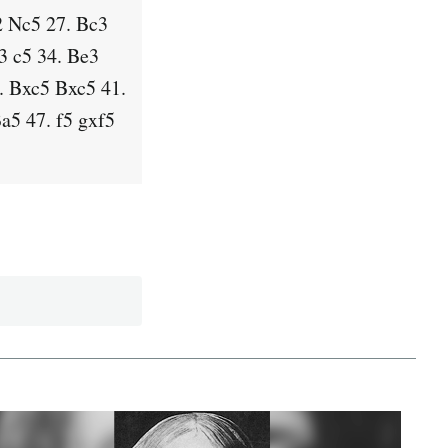
2 Nc5 27. Bc3
3 c5 34. Be3
. Bxc5 Bxc5 41.
a5 47. f5 gxf5