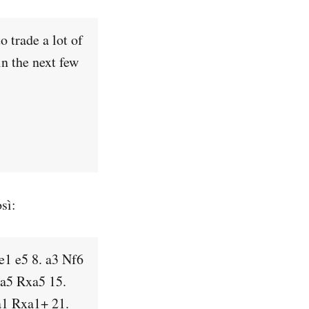
 trade a lot of
in the next few
sì:
e1 e5 8. a3 Nf6
xa5 Rxa5 15.
a1 Rxa1+ 21.