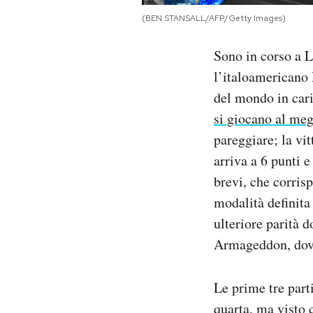
Notifiche mobile
(BEN STANSALL/AFP/Getty Images)
Regala il Post
Hai bisogno di aiuto?
Sono in corso a L
Esci
l’italoamericano
del mondo in car
si giocano al meg
pareggiare; la vi
arriva a 6 punti e
brevi, che corris
modalità definita
ulteriore parità 
Armageddon, dove
Le prime tre part
quarta, ma visto 