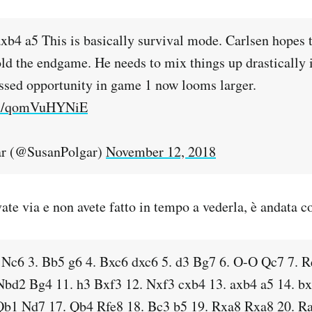
b4 a5 This is basically survival mode. Carlsen hopes to
old the endgame. He needs to mix things up drastically 
sed opportunity in game 1 now looms larger.
com/qomVuHYNiE
ar (@SusanPolgar)
November 12, 2018
vate via e non avete fatto in tempo a vederla, è andata co
3 Nc6 3. Bb5 g6 4. Bxc6 dxc6 5. d3 Bg7 6. O-O Qc7 7. R
Nbd2 Bg4 11. h3 Bxf3 12. Nxf3 cxb4 13. axb4 a5 14. b
Qb1 Nd7 17. Qb4 Rfe8 18. Bc3 b5 19. Rxa8 Rxa8 20. R