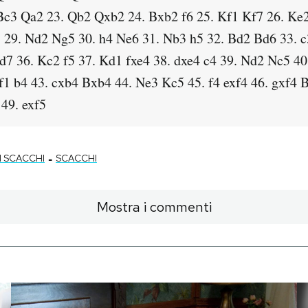
Bc3 Qa2 23. Qb2 Qxb2 24. Bxb2 f6 25. Kf1 Kf7 26. Ke
 29. Nd2 Ng5 30. h4 Ne6 31. Nb3 h5 32. Bd2 Bd6 33. c
7 36. Kc2 f5 37. Kd1 fxe4 38. dxe4 c4 39. Nd2 Nc5 40
1 b4 43. cxb4 Bxb4 44. Ne3 Kc5 45. f4 exf4 46. gxf4 B
49. exf5
-
I SCACCHI
SCACCHI
Mostra i commenti