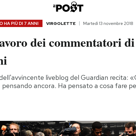
 HA PIÙ DI
7 ANNI
VIRGOLETTE
Martedì 13 novembre 2018
lavoro dei commentatori di
hi
ell'avvincente liveblog del Guardian recita: «
 pensando ancora. Ha pensato a cosa fare per 