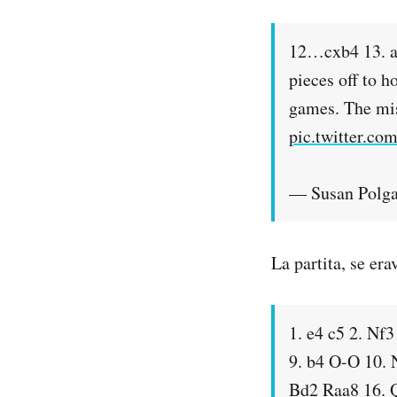
12…cxb4 13. ax
pieces off to h
games. The mis
pic.twitter.
— Susan Polg
La partita, se era
1. e4 c5 2. Nf
9. b4 O-O 10. 
Bd2 Raa8 16. 