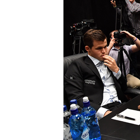
PODCAST
NEWSLETTER
I MIEI PREFERITI
SHOP
CALENDARIO
AREA PERSONALE
Area Personale
Newsletter