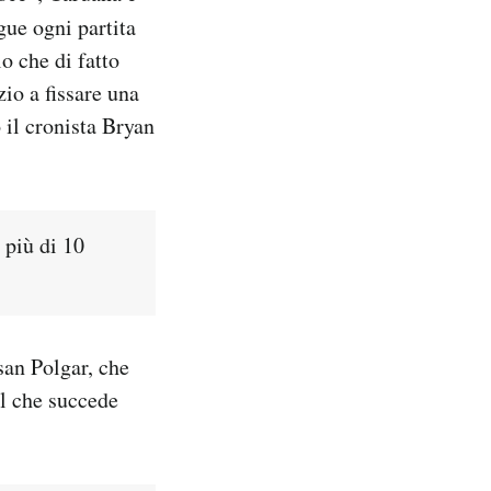
gue ogni partita
o che di fatto
io a fissare una
 il cronista Bryan
 più di 10
san Polgar, che
el che succede