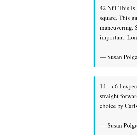
42 Nf1 This is 
square. This ga
maneuvering. So
important. Lon
— Susan Polg
14…c6 I expect
straight forwar
choice by Carl
— Susan Polg