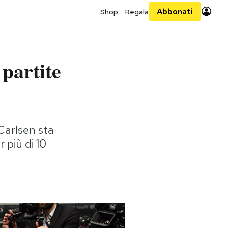
Abbonati
Shop
Regala
 partite
Carlsen sta
più di 10