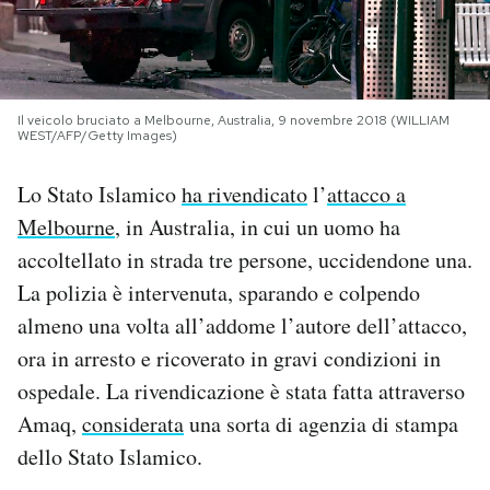
PODCAST
NEWSLETTER
Il veicolo bruciato a Melbourne, Australia, 9 novembre 2018 (WILLIAM
WEST/AFP/Getty Images)
I MIEI PREFERITI
Lo Stato Islamico
ha rivendicato
l’
attacco a
Melbourne
, in Australia, in cui un uomo ha
accoltellato in strada tre persone, uccidendone una.
SHOP
La polizia è intervenuta, sparando e colpendo
almeno una volta all’addome l’autore dell’attacco,
CALENDARIO
ora in arresto e ricoverato in gravi condizioni in
ospedale. La rivendicazione è stata fatta attraverso
AREA PERSONALE
Amaq,
considerata
una sorta di agenzia di stampa
Area Personale
dello Stato Islamico.
Newsletter