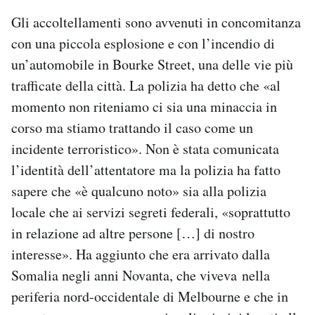
Notifiche mobile
Gli accoltellamenti sono avvenuti in concomitanza
Regala il Post
con una piccola esplosione e con l’incendio di
Hai bisogno di aiuto?
un’automobile in Bourke Street, una delle vie più
Esci
trafficate della città. La polizia ha detto che «al
momento non riteniamo ci sia una minaccia in
corso ma stiamo trattando il caso come un
incidente terroristico». Non è stata comunicata
l’identità dell’attentatore ma la polizia ha fatto
sapere che «è qualcuno noto» sia alla polizia
locale che ai servizi segreti federali, «soprattutto
in relazione ad altre persone […] di nostro
interesse». Ha aggiunto che era arrivato dalla
Somalia negli anni Novanta, che viveva nella
periferia nord-occidentale di Melbourne e che in