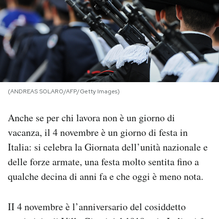
PODCAST
NEWSLETTER
I MIEI PREFERITI
(ANDREAS SOLARO/AFP/Getty Images)
Anche se per chi lavora non è un giorno di
SHOP
vacanza, il 4 novembre è un giorno di festa in
Italia: si celebra la Giornata dell’unità nazionale e
CALENDARIO
delle forze armate, una festa molto sentita fino a
qualche decina di anni fa e che oggi è meno nota.
AREA PERSONALE
Area Personale
II 4 novembre è l’anniversario del cosiddetto
Newsletter