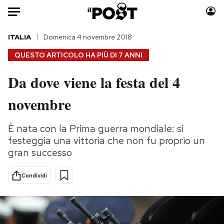
Auto
ITALIA
Domenica 4 novembre 2018
QUESTO ARTICOLO HA PIÙ DI
7 ANNI
HOME
Da dove viene la festa del 4
Italia
Moda
novembre
Mondo
Libri
Politica
Consumismi
È nata con la Prima guerra mondiale: si
Tecnologia
Storie/Idee
festeggia una vittoria che non fu proprio un
Internet
Ok Boomer!
gran successo
Scienza
Media
Cultura
Europa
Condividi
Economia
Altrecose
Sport
Mondiali calcio 2026