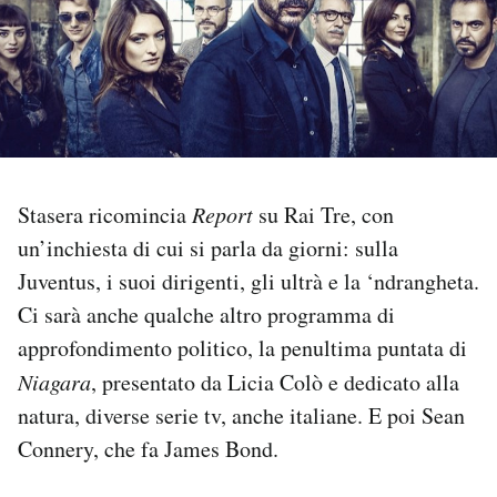
PODCAST
NEWSLETTER
I MIEI PREFERITI
Stasera ricomincia
Report
su Rai Tre, con
un’inchiesta di cui si parla da giorni: sulla
SHOP
Juventus, i suoi dirigenti, gli ultrà e la ‘ndrangheta.
Ci sarà anche qualche altro programma di
CALENDARIO
approfondimento politico, la penultima puntata di
Niagara
, presentato da Licia Colò e dedicato alla
AREA PERSONALE
natura, diverse serie tv, anche italiane. E poi Sean
Connery, che fa James Bond.
Area Personale
Newsletter