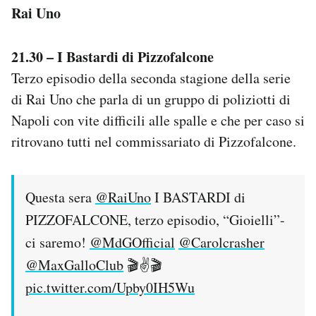
Rai Uno
Notifiche mobile
Regala il Post
Hai bisogno di aiuto?
21.30 – I Bastardi di Pizzofalcone
Esci
Terzo episodio della seconda stagione della serie
di Rai Uno che parla di un gruppo di poliziotti di
Napoli con vite difficili alle spalle e che per caso si
ritrovano tutti nel commissariato di Pizzofalcone.
Questa sera
@RaiUno
I BASTARDI di
PIZZOFALCONE, terzo episodio, “Gioielli”-
ci saremo!
@MdGOfficial
@Carolcrasher
@MaxGalloClub
🎬✌️🎬
pic.twitter.com/Upby0IH5Wu