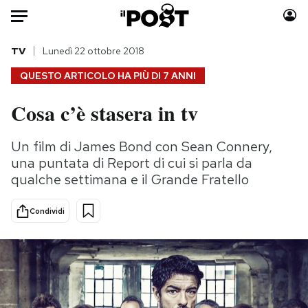
Auto
TV
Lunedì 22 ottobre 2018
QUESTO ARTICOLO HA PIÙ DI
7 ANNI
HOME
Cosa c’è stasera in tv
Italia
Moda
Mondo
Libri
Un film di James Bond con Sean Connery,
Politica
Consumismi
una puntata di Report di cui si parla da
Tecnologia
Storie/Idee
qualche settimana e il Grande Fratello
Internet
Ok Boomer!
Condividi
Scienza
Media
Cultura
Europa
Economia
Altrecose
Sport
Mondiali calcio 2026