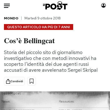
Auto
MONDO
Martedì 9 ottobre 2018
QUESTO ARTICOLO HA PIÙ DI
7 ANNI
HOME
Cos’è Bellingcat
Italia
Moda
Mondo
Libri
Storia del piccolo sito di giornalismo
Politica
Consumismi
investigativo che con metodi innovativi ha
Tecnologia
Storie/Idee
scoperto l'identità dei due agenti russi
accusati di avere avvelenato Sergei Skripal
Internet
Ok Boomer!
Scienza
Media
Condividi
Cultura
Europa
Economia
Altrecose
Sport
Mondiali calcio 2026