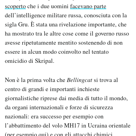
scoperto
che i due uomini
facevano parte
Notifiche mobile
Regala il Post
dell’intelligence militare russa, conosciuta con la
Hai bisogno di aiuto?
sigla Gru. È stata una rivelazione importante, che
Esci
ha mostrato tra le altre cose come il governo russo
avesse ripetutamente mentito sostenendo di non
essere in alcun modo coinvolto nel tentato
omicidio di Skripal.
Non è la prima volta che
Bellingcat
si trova al
centro di grandi e importanti inchieste
giornalistiche riprese dai media di tutto il mondo,
da organi internazionali e forze di sicurezza
nazionali: era successo per esempio con
l’abbattimento del volo MH17 in Ucraina orientale
(per esempio
qui
) e con gli attacchi chimici