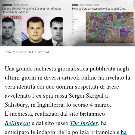
PODCAST
NEWSLETTER
I MIEI PREFERITI
L'homepage di Bellingcat
Una grande inchiesta giornalistica pubblicata negli
SHOP
ultimi giorni in diversi articoli online ha rivelato la
vera identità dei due uomini sospettati di avere
CALENDARIO
avvelenato l’ex spia russa Sergei Skripal a
Salisbury, in Inghilterra, lo scorso 4 marzo.
AREA PERSONALE
L’inchiesta, realizzata dal sito britannico
Bellingcat
e dal sito russo
The Insider
, ha
Area Personale
anticipato le indagini della polizia britannica e
ha
Newsletter