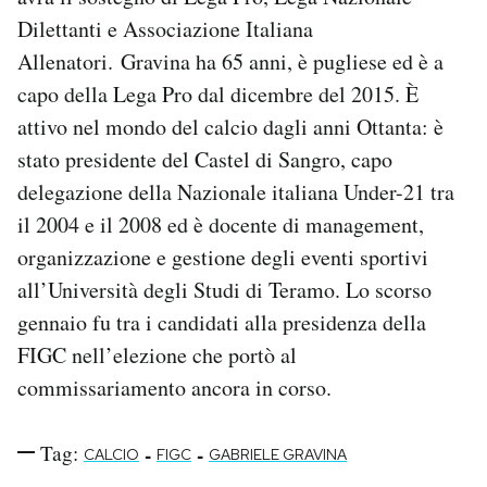
Notifiche mobile
Dilettanti e Associazione Italiana
Regala il Post
Allenatori. Gravina ha 65 anni, è pugliese ed è a
Hai bisogno di aiuto?
capo della Lega Pro dal dicembre del 2015. È
Esci
attivo nel mondo del calcio dagli anni Ottanta: è
stato presidente del Castel di Sangro, capo
delegazione della Nazionale italiana Under-21 tra
il 2004 e il 2008 ed è docente di management,
organizzazione e gestione degli eventi sportivi
all’Università degli Studi di Teramo. Lo scorso
gennaio fu tra i candidati alla presidenza della
FIGC nell’elezione che portò al
commissariamento ancora in corso.
Tag:
-
-
CALCIO
FIGC
GABRIELE GRAVINA