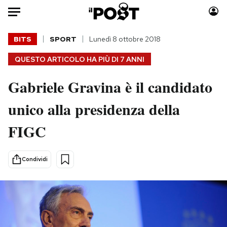
Auto
BITS
SPORT
Lunedì 8 ottobre 2018
QUESTO ARTICOLO HA PIÙ DI
7 ANNI
HOME
Gabriele Gravina è il candidato
Italia
Moda
Mondo
Libri
unico alla presidenza della
Politica
Consumismi
FIGC
Tecnologia
Storie/Idee
Internet
Ok Boomer!
Scienza
Media
Condividi
Cultura
Europa
Economia
Altrecose
Sport
Mondiali calcio 2026