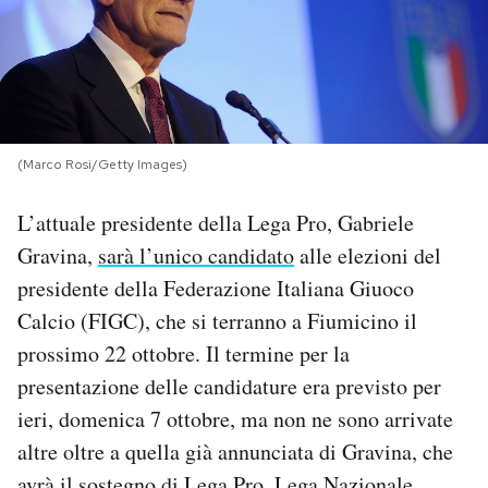
PODCAST
NEWSLETTER
(Marco Rosi/Getty Images)
I MIEI PREFERITI
L’attuale presidente della Lega Pro, Gabriele
Gravina,
sarà l’unico candidato
alle elezioni del
SHOP
presidente della Federazione Italiana Giuoco
Calcio (FIGC), che si terranno a Fiumicino il
CALENDARIO
prossimo 22 ottobre. Il termine per la
presentazione delle candidature era previsto per
AREA PERSONALE
ieri, domenica 7 ottobre, ma non ne sono arrivate
altre oltre a quella già annunciata di Gravina, che
Area Personale
Newsletter
avrà il sostegno di Lega Pro, Lega Nazionale