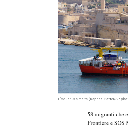
PODCAST
NEWSLETTER
I MIEI PREFERITI
SHOP
CALENDARIO
L'Aquarius a Malta (Raphael Satter/AP pho
AREA PERSONALE
58 migranti che e
Area Personale
Frontiere e SOS
Newsletter