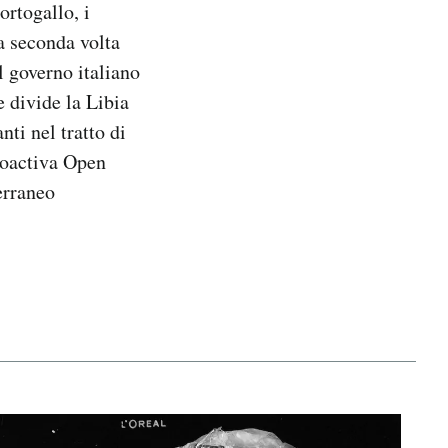
ortogallo, i
a seconda volta
l governo italiano
e divide la Libia
nti nel tratto di
Proactiva Open
erraneo