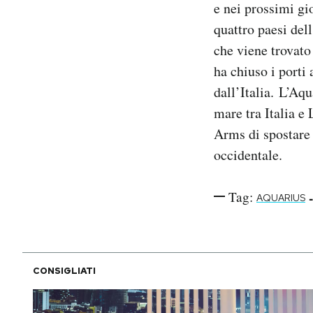
e nei prossimi gi
Notifiche mobile
quattro paesi de
Regala il Post
che viene trovato
Hai bisogno di aiuto?
Esci
ha chiuso i porti
dall’Italia. L’Aqu
mare tra Italia e
Arms di spostare
occidentale.
Tag:
-
AQUARIUS
CONSIGLIATI