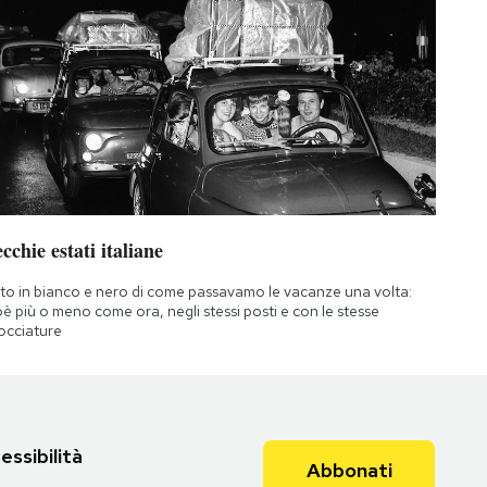
cchie estati italiane
to in bianco e nero di come passavamo le vacanze una volta:
oè più o meno come ora, negli stessi posti e con le stesse
occiature
essibilità
Abbonati