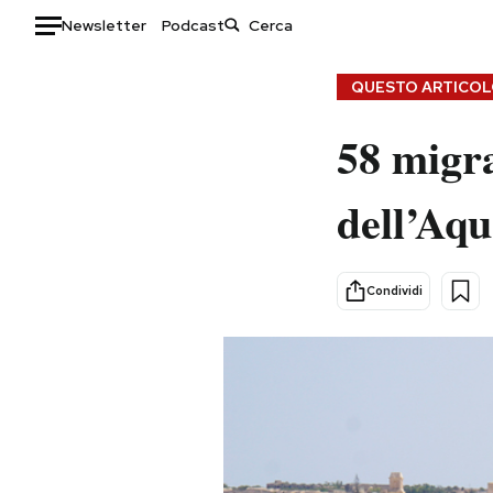
Newsletter
Podcast
Auto
QUESTO ARTICOLO
HOME
58 migra
Italia
Moda
dell’Aqu
Mondo
Libri
Politica
Consumismi
Tecnologia
Storie/Idee
Condividi
Internet
Ok Boomer!
Scienza
Media
Cultura
Europa
Economia
Altrecose
Sport
Mondiali calcio 2026