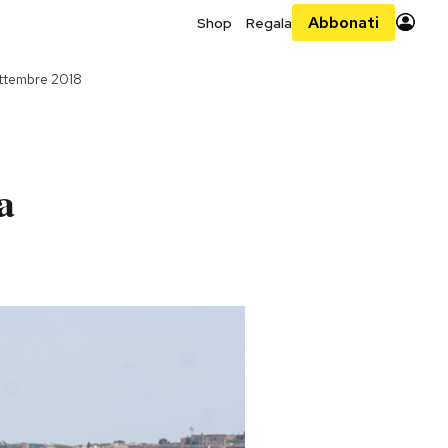
Abbonati
Shop
Regala
ttembre 2018
a