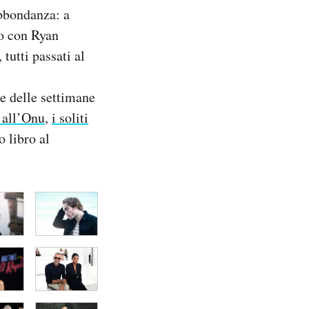
abbondanza: a
do con Ryan
tutti passati al
e delle settimane
a all’Onu
,
i soliti
o libro al