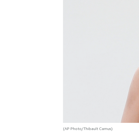
PODCAST
NEWSLETTER
I MIEI PREFERITI
SHOP
CALENDARIO
AREA PERSONALE
Area Personale
(AP Photo/Thibault Camus)
Newsletter