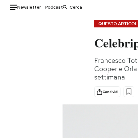
Newsletter
Podcast
Auto
QUESTO ARTICOLO
Celebrip
HOME
Italia
Moda
Francesco Tot
Mondo
Libri
Cooper e Orla
Politica
Consumismi
settimana
Tecnologia
Storie/Idee
Internet
Ok Boomer!
Condividi
Scienza
Media
Cultura
Europa
Economia
Altrecose
Sport
Mondiali calcio 2026