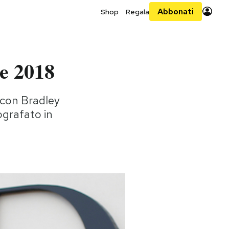
Abbonati
Shop
Regala
re 2018
 con Bradley
ografato in