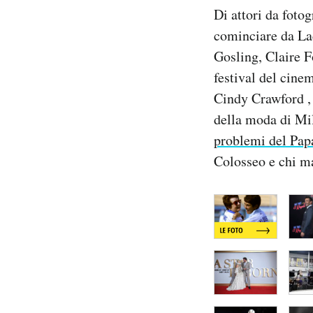
Notifiche mobile
Di attori da foto
Regala il Post
cominciare da Lad
Hai bisogno di aiuto?
Gosling, Claire F
Esci
festival del cine
Cindy Crawford , 
della moda di Mil
problemi del Papa
Colosseo e chi m