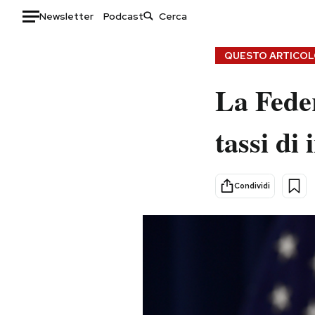
Newsletter
Podcast
Auto
QUESTO ARTICOLO
HOME
La Feder
Italia
Moda
tassi di 
Mondo
Libri
Politica
Consumismi
Tecnologia
Storie/Idee
Condividi
Internet
Ok Boomer!
Scienza
Media
Cultura
Europa
Economia
Altrecose
Sport
Mondiali calcio 2026