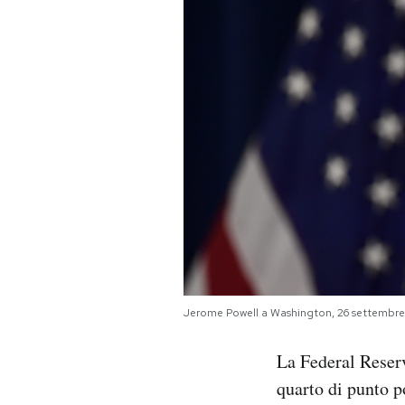
PODCAST
NEWSLETTER
I MIEI PREFERITI
SHOP
CALENDARIO
Jerome Powell a Washington, 26 settembr
AREA PERSONALE
La Federal Reserv
Area Personale
quarto di punto po
Newsletter