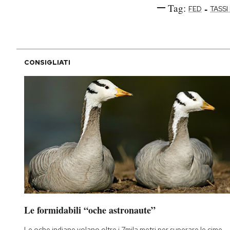
Tag:
-
FED
TASSI
CONSIGLIATI
Le formidabili “oche astronaute”
Le oche indiane volano oltre i 7mila metri per superare le cime