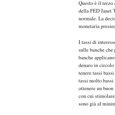
Questo è il terzo
Notifiche mobile
della FED Janet Ye
Regala il Post
normale. La decisi
Hai bisogno di aiuto?
Esci
monetaria presie
I tassi di interess
sulle banche che 
banche applicano 
denaro in circolo
tenere tassi bass
tassi molto bassi
ottenere un buon 
con cui stimolare
sono già al mini