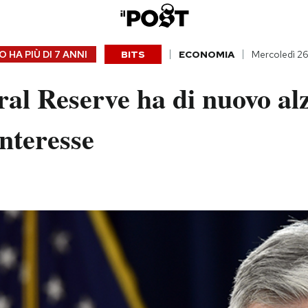
 HA PIÙ DI
7 ANNI
BITS
ECONOMIA
Mercoledì 26
al Reserve ha di nuovo alz
interesse