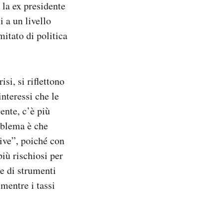
 la ex presidente
i a un livello
mitato di politica
isi, si riflettono
nteressi che le
ente, c’è più
oblema è che
tive”, poiché con
iù rischiosi per
e di strumenti
mentre i tassi