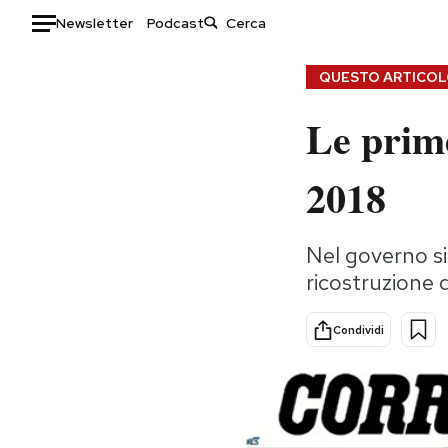
Newsletter
Podcast
Auto
QUESTO ARTICOLO
Le prime
HOME
Italia
Moda
2018
Mondo
Libri
Politica
Consumismi
Nel governo s
Tecnologia
Storie/Idee
ricostruzione 
Internet
Ok Boomer!
Scienza
Media
Condividi
Cultura
Europa
Economia
Altrecose
Sport
Mondiali calcio 2026