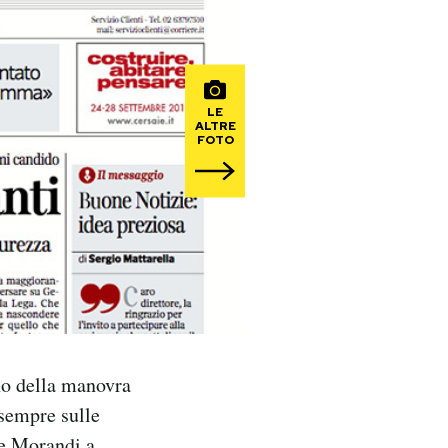
LE
ALTRE
FOTO
ano della manovra
 sempre sulle
te Morandi a