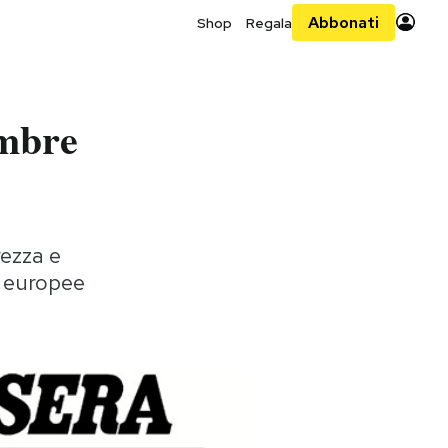
Abbonati
Shop
Regala
embre
ezza e
e europee