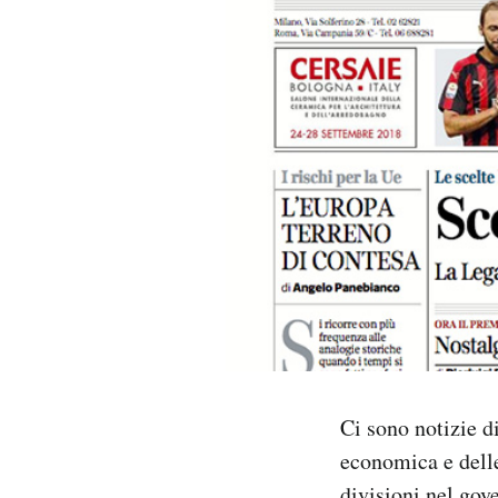
PODCAST
NEWSLETTER
I MIEI PREFERITI
SHOP
CALENDARIO
AREA PERSONALE
Ci sono notizie d
economica e delle
Area Personale
Newsletter
divisioni nel gov