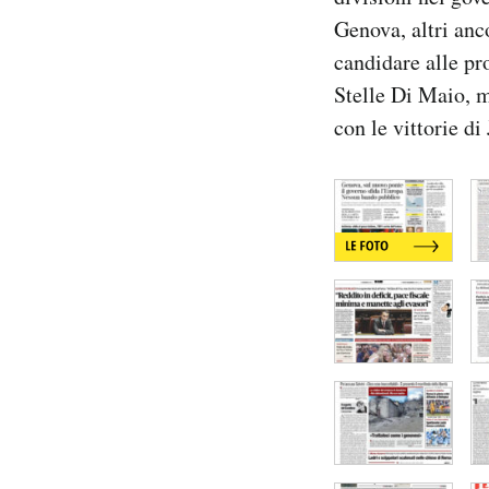
Notifiche mobile
Genova, altri anc
Regala il Post
candidare alle pr
Hai bisogno di aiuto?
Stelle Di Maio, me
Esci
con le vittorie di