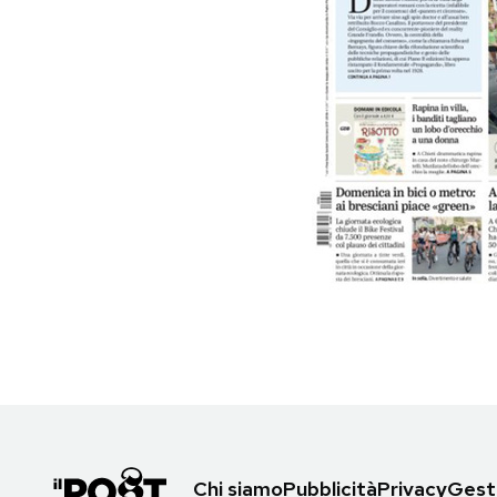
PODCAST
NEWSLETTER
I MIEI PREFERITI
SHOP
CALENDARIO
AREA PERSONALE
Area Personale
Newsletter
Chi siamo
Pubblicità
Privacy
Gesti