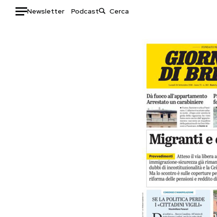
Newsletter
Podcast
Auto
HOME
Italia
Moda
Mondo
Libri
Politica
Consumismi
Tecnologia
Storie/Idee
Internet
Ok Boomer!
Scienza
Media
Cultura
Europa
Economia
Altrecose
Sport
Mondiali calcio 2026