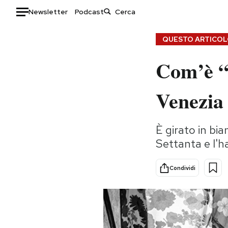
Newsletter
Podcast
Auto
QUESTO ARTICOLO
Com’è “R
HOME
Italia
Moda
Venezia
Mondo
Libri
Politica
Consumismi
È girato in bi
Tecnologia
Storie/Idee
Settanta e l'ha
Internet
Ok Boomer!
Scienza
Media
Condividi
Cultura
Europa
Economia
Altrecose
Sport
Mondiali calcio 2026