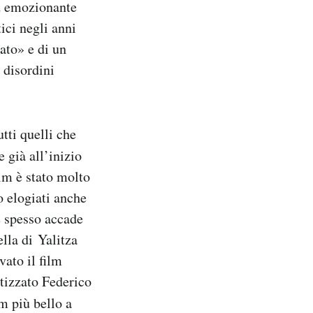
ed emozionante
tici negli anni
ato» e di un
i disordini
tti quelli che
e già all’inizio
ilm è stato molto
o elogiati anche
e spesso accade
ella di Yalitza
vato il film
tizzato Federico
m più bello a