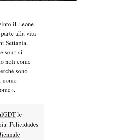
vinto il Leone
parte alla vita
ni Settanta.
e sono si
no noti come
perché sono
il nome
nome».
alGDT
le
ia. Felicidades
iennale