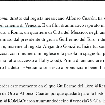
oma
, diretto dal regista messicano Alfonso Cuarón, ha 
del cinema di Venezia
. È un film drammatico ispirato in 
ciuto a Roma, un quartiere di Città del Messico, negli an
emiato dal presidente di giuria Guillermo del Toro: i du
 e, insieme al regista Alejandro González Iñárritu, so
così, con il numero in inglese e la parola in spagnolo: 
nno fatto successo a Hollywood). Prima di annunciare 
ro ha detto: «Vediamo se riesco a pronunciare bene il 
erder este momento en el que Guillermo del Toro
@Re
n de Oro a Alfonso Cuarón porque quedará para la histor
on
@ROMACuaron
#unmundodecine
#Venezia75
@la_B