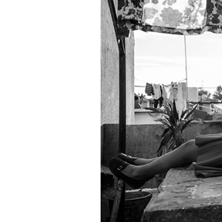
PODCAST
NEWSLETTER
I MIEI PREFERITI
SHOP
CALENDARIO
AREA PERSONALE
Area Personale
Newsletter