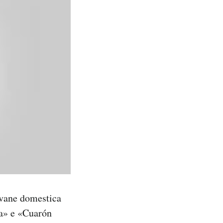
iovane domestica
ma» e «Cuarón