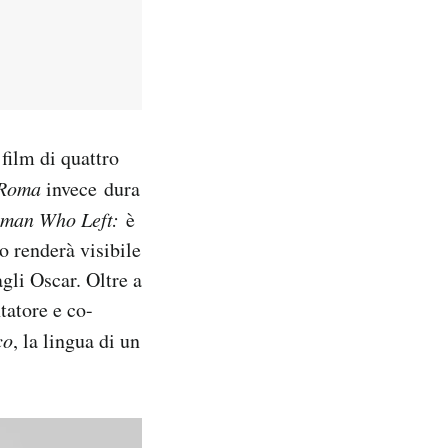
l film di quattro
Roma
invece
dura
man Who Left:
è
o renderà visibile
gli Oscar. Oltre a
tatore e co-
co
, la lingua di un