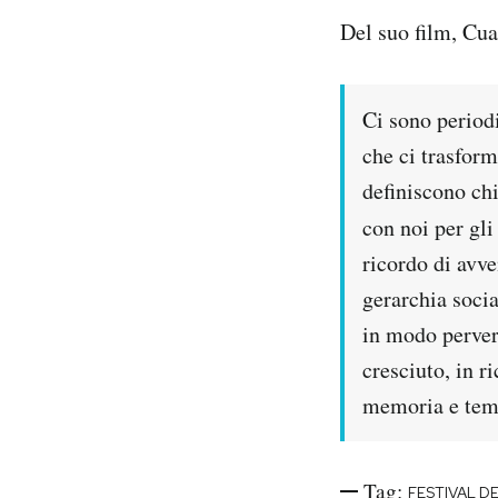
Del suo film, Cua
Ci sono periodi
che ci trasfor
definiscono ch
con noi per gl
ricordo di avv
gerarchia socia
in modo perver
cresciuto, in r
memoria e tem
Tag:
FESTIVAL D