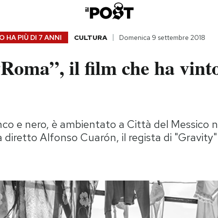
 HA PIÙ DI
7 ANNI
CULTURA
Domenica 9 settembre 2018
oma”, il film che ha vint
anco e nero, è ambientato a Città del Messico n
 diretto Alfonso Cuarón, il regista di "Gravity"