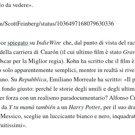
lo da vedere».
com/ScottFeinberg/status/1036497168079630336
ece
spiegato
su
IndieWire
che, dal punto di vista del rac
della carriera di Cuarón (il cui ultimo film è stato
Grav
scar per la Miglior regia). Kohn ha scritto che il film 
 solo apparentemente semplici, mentre in realtà si rive
ano. Su
Repubblica
, Emiliano Morreale ha scritto: «Il 
 fondo giusto: perché le storie degli umili e degli ulti
er forza con un realismo paradocumentario? Alfonso Cu
, da
Y tu mamá también
a un
Harry Potter
, per il suo d
o Messico, sceglie un luccicante bianco e nero, inquadr
uitissimi».