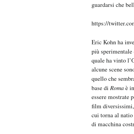
guardarsi che bel
https://twitter.
Eric Kohn ha inv
più sperimentale 
quale ha vinto l’O
alcune scene sono
quello che sembr
base di
Roma
è in
essere mostrate p
film diversissimi
cui torna al nati
di macchina costr