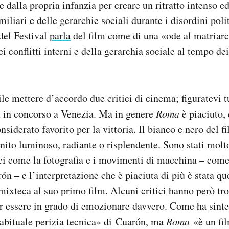
e dalla propria infanzia per creare un ritratto intenso 
amiliari e delle gerarchie sociali durante i disordini poli
 del Festival
parla
del film come di una «ode al matriarc
ei conflitti interni e della gerarchia sociale al tempo de
le mettere d’accordo due critici di cinema; figuratevi tu
m in concorso a Venezia. Ma in genere
Roma
è piaciuto, 
onsiderato favorito per la vittoria. Il bianco e nero del f
inito luminoso, radiante o risplendente. Sono stati molt
nici come la fotografia e i movimenti di macchina – com
ón – e l’interpretazione che è piaciuta di più è stata qu
 mixteca al suo primo film. Alcuni critici hanno però tro
r essere in grado di emozionare davvero. Come ha sinte
’abituale perizia tecnica» di Cuarón, ma
Roma
«è un fil