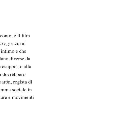
conto, è il film
ity
, grazie al
è intimo e che
lano diverse da
presupposto alla
mi dovrebbero
arón, regista di
ramma sociale in
ature e movimenti