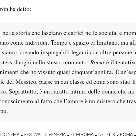
rón ha detto:
 nella storia che lasciano cicatrici nelle società, e mom
mano come individui. Tempo e spazio ci limitano, ma al
i siamo, creando inspiegabili legami con altre persone,
i stessi luoghi nello stesso momento.
Roma
è il tentativo
enimenti che ho vissuto quasi cinquant’anni fa. È un’es
le del Messico, paese in cui classe ed etnia sono stati fi
so. Soprattutto, è un ritratto intimo delle donne che m
iconoscimento al fatto che l’amore è un mistero che tra
po.
-
-
-
-
-
EL CINEMA
FESTIVAL DI VENEZIA
FILM ROMA
NETFLIX
ROMA