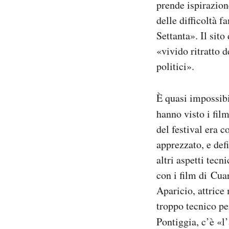
prende ispirazion
delle difficoltà f
Settanta». Il sito
«vivido ritratto d
politici».
È quasi impossibi
hanno visto i fil
del festival era c
apprezzato, e def
altri aspetti tec
con i film di Cuar
Aparicio, attrice
troppo tecnico pe
Pontiggia, c’è «l