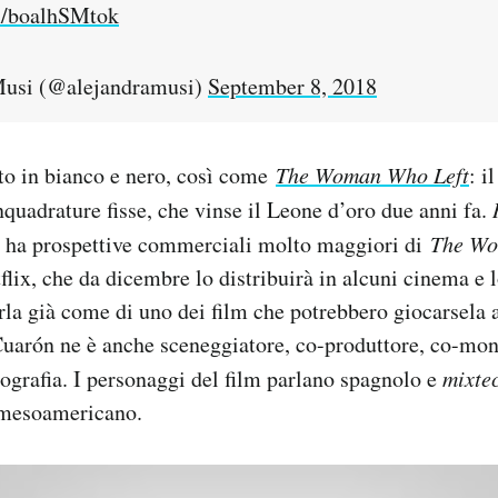
om/boalhSMtok
usi (@alejandramusi)
September 8, 2018
tto in bianco e nero, così come
The Woman Who Left
: i
nquadrature fisse, che vinse il Leone d’oro due anni fa.
e ha prospettive commerciali molto maggiori di
The Wo
flix, che da dicembre lo distribuirà in alcuni cinema e l
arla già come di uno dei film che potrebbero giocarsela a
Cuarón ne è anche sceneggiatore, co-produttore, co-mon
otografia. I personaggi del film parlano spagnolo e
mixte
 mesoamericano.