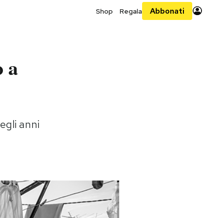
Abbonati
Shop
Regala
o a
egli anni