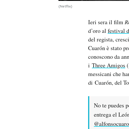
Notifiche mobile
(Netflix)
Regala il Post
Hai bisogno di aiuto?
Ieri sera il film
R
Esci
d’oro al
festival 
del regista, cres
Cuarón è stato pr
conoscono da anni
i
Three Amigos
(
messicani che ha
di Cuarón, del To
No te puedes p
entrega el Leó
@alfonsocuar