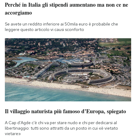
Perché in Italia gli stipendi aumentano ma non ce ne
Notifiche mobile
accorgiamo
Regala il Post
Hai bisogno di aiuto?
Se avete un reddito inferiore ai 50mila euro è probabile che
Esci
leggere questo articolo vi causi sconforto
Il villaggio naturista più famoso d’Europa, spiegato
A Cap d'Agde c'è chi va per stare nudo e chi per dedicarsi al
libertinaggio: tutti sono attratti da un posto in cui «è vietato
vietare»