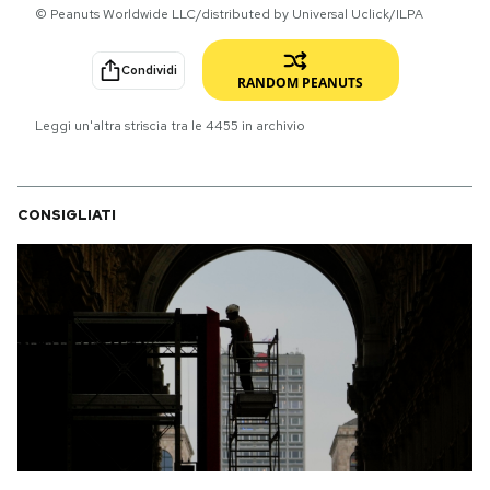
© Peanuts Worldwide LLC/distributed by Universal Uclick/ILPA
PODCAST
Condividi
RANDOM PEANUTS
NEWSLETTER
Leggi un'altra striscia tra le
4455
in archivio
I MIEI PREFERITI
CONSIGLIATI
SHOP
CALENDARIO
AREA PERSONALE
Area Personale
Newsletter