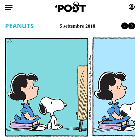
Auto
PEANUTS
5 settembre 2018
HOME
Italia
Moda
Mondo
Libri
Politica
Consumismi
Tecnologia
Storie/Idee
Internet
Ok Boomer!
Scienza
Media
Cultura
Europa
Economia
Altrecose
Sport
Mondiali calcio 2026