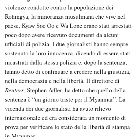
Notifiche mobile
violenze condotte contro la popolazione dei
Regala il Post
Rohingya, la minoranza musulmana che vive nel
Hai bisogno di aiuto?
paese. Kyaw Soe Oo e Wa Lone erano stati arrestati
Esci
poco dopo avere ricevuto documenti da alcuni
ufficiali di polizia. I due giornalisti hanno sempre
sostenuto la loro innocenza, dicendo di essere stati
incastrati dalla stessa polizia e, dopo la sentenza,
hanno detto di continuare a credere nella giustizia,
nella democrazia e nella libertà. Il direttore di
Reuters
, Stephen Adler, ha detto che quello della
sentenza è “un giorno triste per il Myanmar”. La
vicenda dei due giornalisti ha avuto rilievo
internazionale ed era considerata un momento di
prova per verificare lo stato della libertà di stampa
in Myanmar.