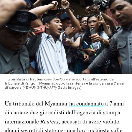
PODCAST
NEWSLETTER
I MIEI PREFERITI
SHOP
Il giornalista di Reuters Kyaw Soe Oo viene scortato all'esterno del
tribunale di Yangon, Myanmar, dopo la sentenza e la condanna a 7 anni
di carcere (YE AUNG THU/AFP/Getty Images)
CALENDARIO
Un tribunale del Myanmar
ha condannato
a 7 anni
AREA PERSONALE
di carcere due giornalisti dell’agenzia di stampa
internazionale
Reuters
, accusati di avere violato
Area Personale
alcuni segreti di stato per una loro inchiesta sulle
Newsletter