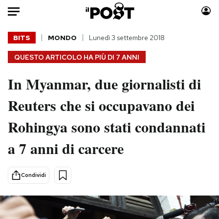
Auto
BITS
MONDO
Lunedì 3 settembre 2018
QUESTO ARTICOLO HA PIÙ DI
7 ANNI
HOME
In Myanmar, due giornalisti di
Italia
Moda
Mondo
Libri
Reuters che si occupavano dei
Politica
Consumismi
Rohingya sono stati condannati
Tecnologia
Storie/Idee
Internet
Ok Boomer!
a 7 anni di carcere
Scienza
Media
Cultura
Europa
Condividi
Economia
Altrecose
Sport
Mondiali calcio 2026