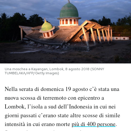
PODCAST
NEWSLETTER
I MIEI PREFERITI
Una moschea a Kayangan, Lombok, 8 agosto 2018 (SONNY
SHOP
TUMBELAKA/AFP/Getty Images)
Nella serata di domenica 19 agosto c’è stata una
CALENDARIO
nuova scossa di terremoto con epicentro a
Lombok, l’isola a sud dell’Indonesia in cui nei
AREA PERSONALE
giorni passati c’erano state altre scosse di simile
Area Personale
intensità in cui erano morte
più di 400 persone
.
Newsletter