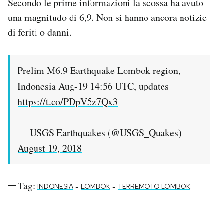
Secondo le prime informazioni la scossa ha avuto
Notifiche mobile
una magnitudo di 6,9. Non si hanno ancora notizie
Regala il Post
di feriti o danni.
Hai bisogno di aiuto?
Esci
Prelim M6.9 Earthquake Lombok region,
Indonesia Aug-19 14:56 UTC, updates
https://t.co/PDpV5z7Qx3
— USGS Earthquakes (@USGS_Quakes)
August 19, 2018
Tag:
-
-
INDONESIA
LOMBOK
TERREMOTO LOMBOK