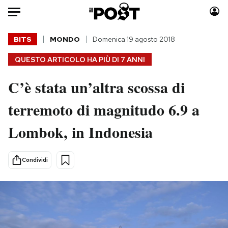
Auto
BITS
MONDO
Domenica 19 agosto 2018
QUESTO ARTICOLO HA PIÙ DI
7 ANNI
HOME
C’è stata un’altra scossa di
Italia
Moda
Mondo
Libri
terremoto di magnitudo 6.9 a
Politica
Consumismi
Lombok, in Indonesia
Tecnologia
Storie/Idee
Internet
Ok Boomer!
Scienza
Media
Condividi
Cultura
Europa
Economia
Altrecose
Sport
Mondiali calcio 2026