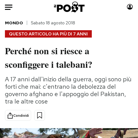
Auto
MONDO
Sabato 18 agosto 2018
QUESTO ARTICOLO HA PIÙ DI
7 ANNI
HOME
Perché non si riesce a
Italia
Moda
sconfiggere i talebani?
Mondo
Libri
Politica
Consumismi
A 17 anni dall'inizio della guerra, oggi sono più
Tecnologia
Storie/Idee
forti che mai: c'entrano la debolezza del
Internet
Ok Boomer!
governo afghano e l'appoggio del Pakistan,
Scienza
Media
tra le altre cose
Cultura
Europa
Economia
Altrecose
Condividi
Sport
Mondiali calcio 2026