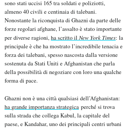
sono stati uccisi 165 tra soldati e poliziotti,
Notifiche mobile
almeno 40 civili e centinaia di talebani.
Regala il Post
Nonostante la riconquista di Ghazni da parte delle
Hai bisogno di aiuto?
Esci
forze regolari afghane, l’assalto è stato importante
per diverse ragioni,
ha scritto il
New York Times
: la
principale è che ha mostrato l’incredibile tenacia e
forza dei talebani, spesso nascosta dalla versione
sostenuta da Stati Uniti e Afghanistan che parla
della possibilità di negoziare con loro una qualche
forma di pace.
Ghazni non è una città qualsiasi dell’Afghanistan:
ha grande importanza strategica
perché si trova
sulla strada che collega Kabul, la capitale del
paese, e Kandahar, uno dei principali centri urbani