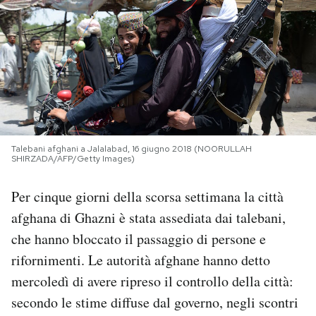
PODCAST
NEWSLETTER
I MIEI PREFERITI
Talebani afghani a Jalalabad, 16 giugno 2018 (NOORULLAH
SHIRZADA/AFP/Getty Images)
SHOP
Per cinque giorni della scorsa settimana la città
CALENDARIO
afghana di Ghazni è stata assediata dai talebani,
che hanno bloccato il passaggio di persone e
rifornimenti. Le autorità afghane hanno detto
AREA PERSONALE
mercoledì di avere ripreso il controllo della città:
Area Personale
secondo le stime diffuse dal governo, negli scontri
Newsletter